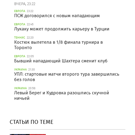
ВЧЕРА, 23:22
ЕВРОПА
23:22
ПСЖ договорился с новым нападающим
ЕВРОПА
22:45
Лукаку может продолжить карьеру в Турции
ТЕННИС
22:20
Костюк вылетела в 1/8 финала турнира в
Торонто
ЕВРОПА
22:05
Бывший нападающий Шахтера сменит клуб
УКРАИНА
21:30
УПЛ: стартовые матчи второго тура завершились
без голов
УКРАИНА
20:58
Левый Берег и Кудровка разошлись скучной
ничьей
СТАТЬИ ПО ТЕМЕ