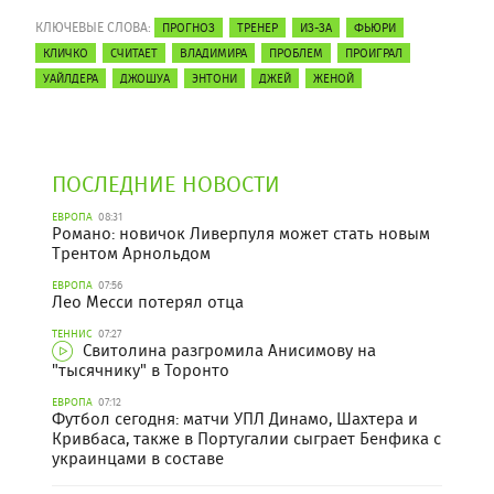
КЛЮЧЕВЫЕ СЛОВА:
ПРОГНОЗ
ТРЕНЕР
ИЗ-ЗА
ФЬЮРИ
КЛИЧКО
СЧИТАЕТ
ВЛАДИМИРА
ПРОБЛЕМ
ПРОИГРАЛ
УАЙЛДЕРА
ДЖОШУА
ЭНТОНИ
ДЖЕЙ
ЖЕНОЙ
ПОСЛЕДНИЕ НОВОСТИ
ЕВРОПА
08:31
Романо: новичок Ливерпуля может стать новым
Трентом Арнольдом
ЕВРОПА
07:56
Лео Месси потерял отца
ТЕННИС
07:27
Свитолина разгромила Анисимову на
"тысячнику" в Торонто
ЕВРОПА
07:12
Футбол сегодня: матчи УПЛ Динамо, Шахтера и
Кривбаса, также в Португалии сыграет Бенфика с
украинцами в составе