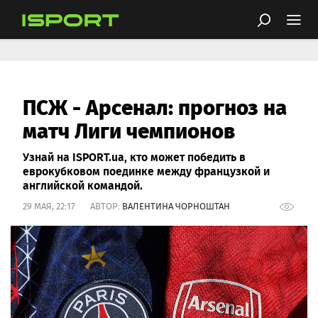
ПСЖ - Арсенал: прогноз на
матч Лиги чемпионов
Узнай на ISPORT.ua, кто может победить в
еврокубковом поединке между французкой и
английской командой.
29 МАЯ, 22:17 АВТОР:
ВАЛЕНТИНА ЧОРНОШТАН