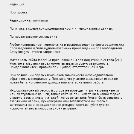
Редакция
Про проект
Редакционная политика
Политика в сфере конфиденциальности и персональных данных
Пользовательское соглашение
Любое копирование, перепечатка и воспроизведение фотографических
произведений и/или аудиовизуальных произведений правообладателя
Getty Images - строго запрещено.
Материалы сайта isport.ua предназначены для лиц старше 21 года (21+).
Участие в азартных играх может вызвать игровую зависимость.
Придерживайтесь правил (принципов) ответственной игры.
При появлении первых признаков зависимости незамедлительно
обратитесь к специалисту. Помните, что участие в азартных играх не
может быть источником доходов или альтернативой работе.
Информационный ресурс isport.ua не проводит игры на реальные и/
или виртуальные деньги, также сайт не принимает ни в какой форме
oплaту ставок и иных платежей, которые связаны/могут быть связаны c
азартными игрaми, букмекерами или тотализаторами. Любые
материалы на информационном ресурсе isport.ua публикуютcя
исключительно в информационных целях.