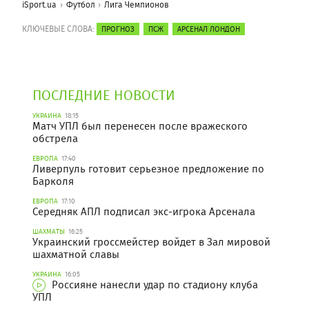
iSport.ua
Футбол
Лига Чемпионов
КЛЮЧЕВЫЕ СЛОВА:
ПРОГНОЗ
ПСЖ
АРСЕНАЛ ЛОНДОН
ПОСЛЕДНИЕ НОВОСТИ
УКРАИНА
18:15
Матч УПЛ был перенесен после вражеского
обстрела
ЕВРОПА
17:40
Ливерпуль готовит серьезное предложение по
Барколя
ЕВРОПА
17:10
Середняк АПЛ подписал экс-игрока Арсенала
ШАХМАТЫ
16:25
Украинский гроссмейстер войдет в Зал мировой
шахматной славы
УКРАИНА
16:05
Россияне нанесли удар по стадиону клуба
УПЛ