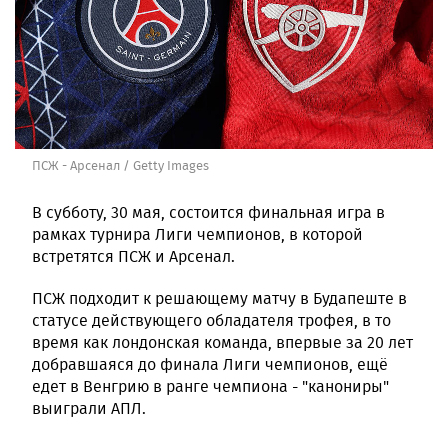
ПСЖ - Арсенал / Getty Images
В субботу, 30 мая, состоится финальная игра в
рамках турнира Лиги чемпионов, в которой
встретятся ПСЖ и Арсенал.
ПСЖ подходит к решающему матчу в Будапеште в
статусе действующего обладателя трофея, в то
время как лондонская команда, впервые за 20 лет
добравшаяся до финала Лиги чемпионов, ещё
едет в Венгрию в ранге чемпиона - "канониры"
выиграли АПЛ.