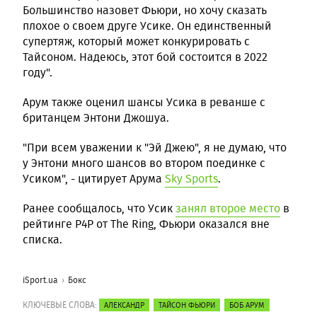
Большинство назовет Фьюри, но хочу сказать
плохое о своем друге Усике. Он единственный
супертяж, который может конкурировать с
Тайсоном. Надеюсь, этот бой состоится в 2022
году".
Арум также оценил шансы Усика в реванше с
британцем Энтони Джошуа.
"При всем уважении к "Эй Джею", я не думаю, что
у Энтони много шансов во втором поединке с
Усиком", - цитирует Арума
Sky Sports
.
Ранее сообщалось, что Усик
занял второе место
в
рейтинге P4P от The Ring, Фьюри оказался вне
списка.
iSport.ua
Бокс
КЛЮЧЕВЫЕ СЛОВА:
АЛЕКСАНДР
ТАЙСОН ФЬЮРИ
БОБ АРУМ