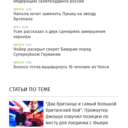
Федерацию скейтбординга россии
ЕВРОПА
13:25
Наполи хочет заменить Лукаку на звезду
Арсенала
БОКС
12:48
Усик рассказал о двух сценариях завершения
карьеры
ЕВРОПА
12:24
Нойер раскрыл секрет Баварии перед
Суперкубком Германии
ЕВРОПА
11:58
Алонсо готов вышвырнуть 16 человек из Челси
СТАТЬИ ПО ТЕМЕ
"Два британца и самый большой
британский бой": Промоутер
Джошуа озвучил позицию по
месту для поединка с Фьюри