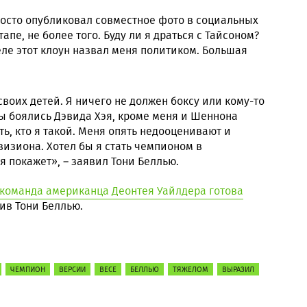
росто опубликовал совместное фото в социальных
апе, не более того. Буду ли я драться с Тайсоном?
ле этот клоун назвал меня политиком. Большая
своих детей. Я ничего не должен боксу или кому-то
ны боялись Дэвида Хэя, кроме меня и Шеннона
ть, кто я такой. Меня опять недооценивают и
визиона. Хотел бы я стать чемпионом в
мя покажет», – заявил Тони Беллью.
команда американца Деонтея Уайлдера готова
ив Тони Беллью.
ЧЕМПИОН
ВЕРСИИ
ВЕСЕ
БЕЛЛЬЮ
ТЯЖЕЛОМ
ВЫРАЗИЛ