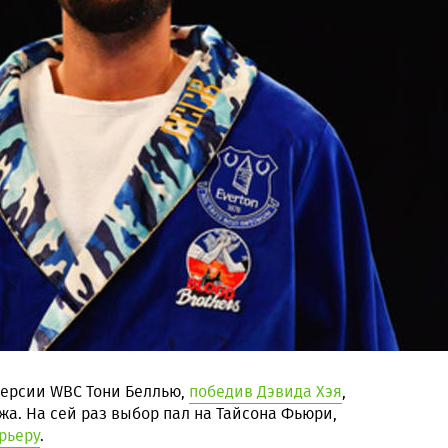
версии WBC Тони Беллью,
победив Дэвида Хэя
,
жа. На сей раз выбор пал на Тайсона Фьюри,
рьеру
.