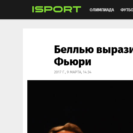
ОЛИМПИАДА
ФУТБ
ХОККЕЙ
ММА
АВ
Беллью вырази
Фьюри
2017 Г., 9 МАРТА, 14:34