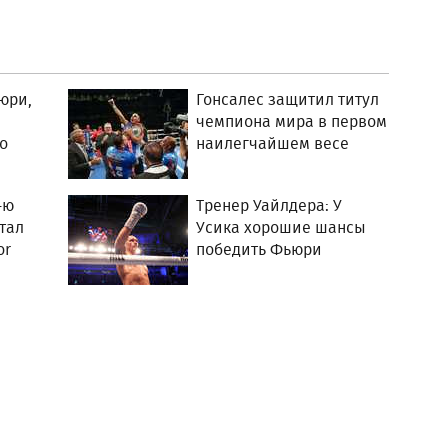
юри,
Гонсалес защитил титул
чемпиона мира в первом
о
наилегчайшем весе
-ю
Тренер Уайлдера: У
тал
Усика хорошие шансы
or
победить Фьюри