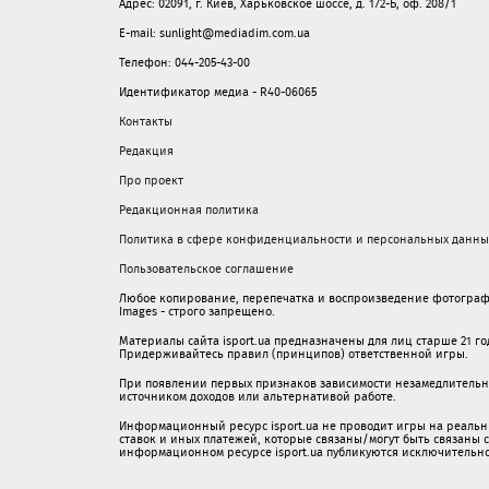
Адрес: 02091, г. Киев, Харьковское шоссе, д. 172-Б, оф. 208/1
E-mail: sunlight@mediadim.com.ua
Телефон: 044-205-43-00
Идентификатор медиа - R40-06065
Контакты
Редакция
Про проект
Редакционная политика
Политика в сфере конфиденциальности и персональных данны
Пользовательское соглашение
Любое копирование, перепечатка и воспроизведение фотограф
Images - строго запрещено.
Материалы сайта isport.ua предназначены для лиц старше 21 год
Придерживайтесь правил (принципов) ответственной игры.
При появлении первых признаков зависимости незамедлительно 
источником доходов или альтернативой работе.
Информационный ресурс isport.ua не проводит игры на реальн
ставок и иных платежей, которые связаны/могут быть связаны
информационном ресурсе isport.ua публикуютcя исключительн