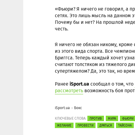
«Фьюри? Я ничего не говорил, а п
сетях. Это лишь мысль на данном эт
Почему бы и нет? На прошлой неде
честь.
Я ничего не обязан никому, кроме 
из этого вида спорта. Все чемпио
Бриггса. Теперь каждый хочет узна
считают толстяком из тяжелого ди
супертяжелом? Да, это так, но вре
iSport.ua
Ранее
сообщал о том, что
рассмотреть
возможность боя прот
iSport.ua
Бокс
КЛЮЧЕВЫЕ СЛОВА:
ПРОТИВ
МИРА
ФЬЮРИ
ЖЕЛАНИЕ
ПРОВЕСТИ
ДРАТЬСЯ
ТАЙСОНА