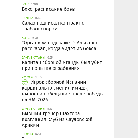
БОКС
17:00
Бокс: расписание боев
ЕВРОПА
16:55
Салах подписал контракт с
Трабзонспором
БОКС
16:40
"Организм подскажет": Альварес
рассказал, когда уйдет из бокса
ДРУГИЕ СТРАНЫ
16:25
Капитан сборной Уганды был убит
при попытке ограбления
ЧМ-2026
15:55
Игрок сборной Испании
кардинально сменил имидж,
выполнив обещание после победы
на ЧМ-2026
ДРУГИЕ СТРАНЫ
15:12
Бывший тренер Шахтера
возглавил клуб из Саудовской
Аравии
ЕВРОПА
14:51