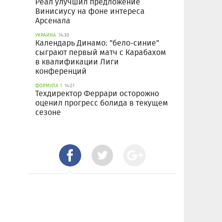
Реал улучшил предложение
Винисиусу на фоне интереса
Арсенала
УКРАИНА
14:30
Календарь Динамо: "бело-синие"
сыграют первый матч с Карабахом
в квалификации Лиги
конференций
ФОРМУЛА 1
14:21
Техдиректор Феррари осторожно
оценил прогресс болида в текущем
сезоне