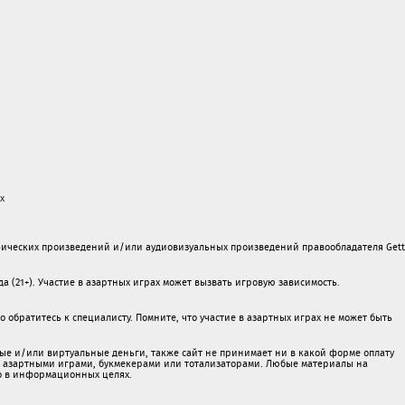
х
ических произведений и/или аудиовизуальных произведений правообладателя Gett
а (21+). Участие в азартных играх может вызвать игровую зависимость.
обратитесь к специалисту. Помните, что участие в азартных играх не может быть
ые и/или виртуальные деньги, также сайт не принимает ни в какой форме oплaту
 c азартными игрaми, букмекерами или тотализаторами. Любые материалы на
о в информационных целях.