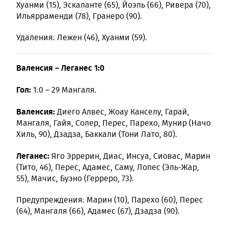
Хуанми (15), Эскаланте (65), Йоэль (66), Ривера (70),
Ильярраменди (78), Гранеро (90).
Удаления: Лежен (46), Хуанми (59).
Валенсия – Леганес 1:0
Гол:
1:0 – 29 Мангаля.
Валенсия:
Диего Алвес, Жоау Канселу, Гарай,
Мангаля, Гайя, Солер, Перес, Парехо, Мунир (Начо
Хиль, 90), Дзадза, Баккали (Тони Лато, 80).
Леганес:
Яго Эррерин, Диас, Инсуа, Сиовас, Марин
(Тито, 46), Перес, Адамес, Саму, Лопес (Эль-Жар,
55), Мачис, Буэно (Герреро, 73).
Предупреждения: Марин (10), Парехо (60), Перес
(64), Мангаля (66), Адамес (67), Дзадза (90).