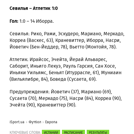
Севилья – Атлетик 1:0
Гол:
1:0 – 14 Иборра.
Севилья: Рико, Рами, Эскудеро, Мариано, Меркадо,
Корреа (Васкес, 63), Краневиттер, Иборра, Насри,
Йоветич (Бен-Йеддер, 78), Вьетто (Монтойя, 78).
Атлетик: Ирайсос, Эчейта, Йерай Альварес,
Саборит, Иньиго Лекуэ, Рауль Гарсия, Сан Хосе,
Иньяки Уильямс, Беньят (Итурраспе, 61), Муниаин
(Вильялибре, 84), Боведа (Сусаета, 69).
Предупреждения: Йоветич (37), Мариано (69),
Сусаета (70), Меркадо (75), Насри (84), Корреа (90),
Эчейта (90), Краневиттер (90).
iSport.ua
Футбол
Европа
КЛЮЧЕВЫЕ СЛОВА:
ИСПАНИИ
РАСПИСАНИЕ
РЕЗУЛЬТАТЫ