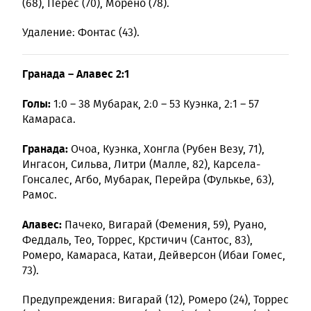
(68), Перес (70), Морено (78).
Удаление: Фонтас (43).
Гранада – Алавес 2:1
Голы:
1:0 – 38 Мубарак, 2:0 – 53 Куэнка, 2:1 – 57
Камараса.
Гранада:
Очоа, Куэнка, Хонгла (Рубен Везу, 71),
Ингасон, Сильва, Литри (Малле, 82), Карсела-
Гонсалес, Агбо, Мубарак, Перейра (Фулькье, 63),
Рамос.
Алавес:
Пачеко, Вигарай (Фемения, 59), Руано,
Феддаль, Тео, Торрес, Крстичич (Сантос, 83),
Ромеро, Камараса, Катаи, Дейверсон (Ибаи Гомес,
73).
Предупреждения: Вигарай (12), Ромеро (24), Торрес