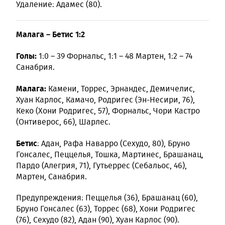
Удаление: Адамес (80).
Малага – Бетис 1:2
Голы:
1:0 – 39 Форнальс, 1:1 – 48 Мартен, 1:2 – 74
Санабрия.
Малага:
Камени, Торрес, Эрнандес, Демичелис,
Хуан Карлос, Камачо, Родригес (Эн-Несири, 76),
Кеко (Хони Родригес, 57), Форнальс, Чори Кастро
(Онтиверос, 66), Шарлес.
Бетис
: Адан, Рафа Наварро (Сехудо, 80), Бруно
Гонсалес, Пеццелья, Тошка, Мартинес, Брашанац,
Пардо (Алегрия, 71), Гутьеррес (Себальос, 46),
Мартен, Санабрия.
Предупреждения: Пеццелья (36), Брашанац (60),
Бруно Гонсалес (63), Торрес (68), Хони Родригес
(76), Сехудо (82), Адан (90), Хуан Карлос (90).