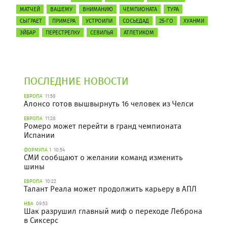
МАТЧЕЙ
ВАШЕМУ
ВНИМАНИЮ
ЧЕМПИОНАТА
ТУРА
СЫГРАЕТ
ПРИМЕРА
УСТРОИЛИ
СОСЬЕДАД
25-ГО
ХУАНМИ
ЭЙБАР
ПЕРЕСТРЕЛКУ
СЕВИЛЬЯ
АТЛЕТИКОМ
ПОСЛЕДНИЕ НОВОСТИ
ЕВРОПА
11:58
Алонсо готов вышвырнуть 16 человек из Челси
ЕВРОПА
11:28
Ромеро может перейти в гранд чемпионата
Испании
ФОРМУЛА 1
10:54
СМИ сообщают о желании команд изменить
шины
ЕВРОПА
10:22
Талант Реала может продолжить карьеру в АПЛ
НБА
09:53
Шак разрушил главный миф о переходе Леброна
в Сиксерс