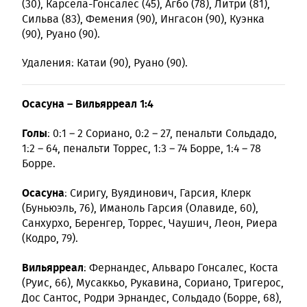
(30), Карсела-Гонсалес (45), Агбо (78), Литри (81),
Сильва (83), Фемения (90), Ингасон (90), Куэнка
(90), Руано (90).
Удаления: Катаи (90), Руано (90).
Осасуна – Вильярреал 1:4
Голы
: 0:1 – 2 Сориано, 0:2 – 27, пенальти Сольдадо,
1:2 – 64, пенальти Торрес, 1:3 – 74 Борре, 1:4 – 78
Борре.
Осасуна
: Сиригу, Вуядинович, Гарсия, Клерк
(Буньюэль, 76), Иманоль Гарсия (Олавиде, 60),
Санхурхо, Беренгер, Торрес, Чаушич, Леон, Риера
(Кодро, 79).
Вильярреал
: Фернандес, Альваро Гонсалес, Коста
(Руис, 66), Мусаккьо, Рукавина, Сориано, Тригерос,
Дос Сантос, Родри Эрнандес, Сольдадо (Борре, 68),