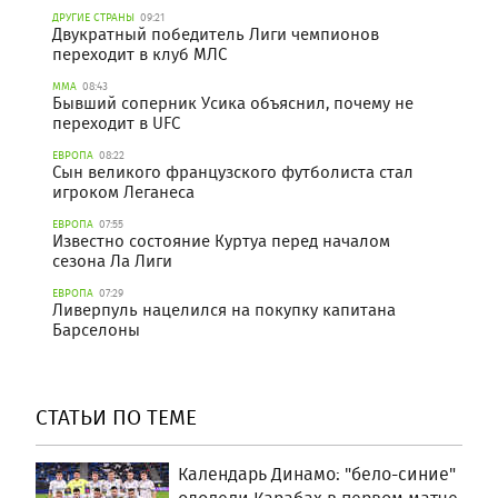
ДРУГИЕ СТРАНЫ
09:21
Двукратный победитель Лиги чемпионов
переходит в клуб МЛС
ММА
08:43
Бывший соперник Усика объяснил, почему не
переходит в UFC
ЕВРОПА
08:22
Сын великого французского футболиста стал
игроком Леганеса
ЕВРОПА
07:55
Известно состояние Куртуа перед началом
сезона Ла Лиги
ЕВРОПА
07:29
Ливерпуль нацелился на покупку капитана
Барселоны
СТАТЬИ ПО ТЕМЕ
Календарь Динамо: "бело-синие"