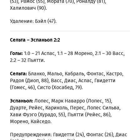
(53), Рамос (55), Мората (70), Роналду (81),
Халилович (90).
Удаление: Бэйл (47).
Сельта – Эспаньол 2:2
Голы:
1:0 – 21 Аспас, 1:1 – 28 Морено, 2:1 – 30 Васс,
2:2 – 32 Пьятти.
Сельта:
Бланко, Мальо, Кабраль, Фонтас, Кастро,
Радоя (Диоп, 88), Васс, Диас, Аспас, Гвидетти
(Гомес, 46), Систо (Хосабед, 79).
Эспаньол:
Лопес, Марк Наварро (Лопес, 15),
Дуарте, Рейес, Кариколь, Перес, Лопес Сильва,
Хави Фуэго (Хурадо, 55), Пьятти (Рейес, 86),
Морено, Кайседо.
Предупреждения: Гвидетти (24), Фонтас (26), Диас