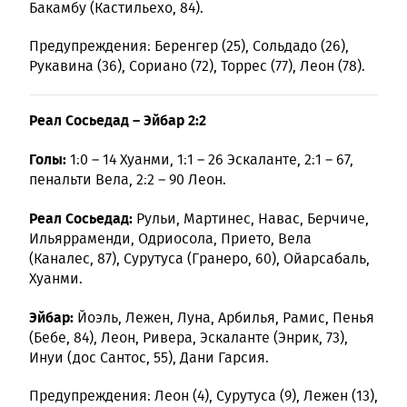
Бакамбу (Кастильехо, 84).
Предупреждения: Беренгер (25), Сольдадо (26),
Рукавина (36), Сориано (72), Торрес (77), Леон (78).
Реал Сосьедад – Эйбар 2:2
Голы:
1:0 – 14 Хуанми, 1:1 – 26 Эскаланте, 2:1 – 67,
пенальти Вела, 2:2 – 90 Леон.
Реал Сосьедад:
Рульи, Мартинес, Навас, Берчиче,
Ильярраменди, Одриосола, Прието, Вела
(Каналес, 87), Сурутуса (Гранеро, 60), Ойарсабаль,
Хуанми.
Эйбар:
Йоэль, Лежен, Луна, Арбилья, Рамис, Пенья
(Бебе, 84), Леон, Ривера, Эскаланте (Энрик, 73),
Инуи (дос Сантос, 55), Дани Гарсия.
Предупреждения: Леон (4), Сурутуса (9), Лежен (13),