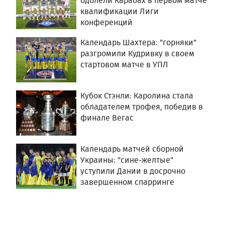
одолели Карабах в первом матче
квалификации Лиги
конференций
Календарь Шахтера: "горняки"
разгромили Кудривку в своем
стартовом матче в УПЛ
Кубок Стэнли: Каролина стала
обладателем трофея, победив в
финале Вегас
Календарь матчей сборной
Украины: "сине-желтые"
уступили Дании в досрочно
завершенном спарринге