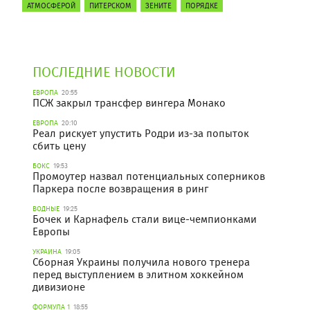
АТМОСФЕРОЙ
ПИТЕРСКОМ
ЗЕНИТЕ
ПОРЯДКЕ
ПОСЛЕДНИЕ НОВОСТИ
ЕВРОПА
20:55
ПСЖ закрыл трансфер вингера Монако
ЕВРОПА
20:10
Реал рискует упустить Родри из-за попыток
сбить цену
БОКС
19:53
Промоутер назвал потенциальных соперников
Паркера после возвращения в ринг
ВОДНЫЕ
19:25
Бочек и Карнафель стали вице-чемпионками
Европы
УКРАИНА
19:05
Сборная Украины получила нового тренера
перед выступлением в элитном хоккейном
дивизионе
ФОРМУЛА 1
18:55