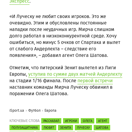
Экспресс
.
«И Луческу не любит своих игроков. Это же
очевидно. Этим и обусловлены постоянные
нападки после неудачных игр. Мирча слишком
долго работал в низкоконкурентной среде. Хочу
ошибиться, но минус 5 очков от Спартака и вылет
от слабого Андерлехта – следствие его
появления», – добавил агент Олега Шатова.
Отметим, что питерский Зенит вылетел из Лиги
Европы,
уступив по сумме двух матчей Андерлехту
на стадии 1/16 финала. После
первой встречи
наставник команды Мирча Луческу обвинил в
поражении Олега Шатова.
iSport.ua
Футбол
Европа
КЛЮЧЕВЫЕ СЛОВА:
РАССКАЗАЛ
ИГРОКИ
ОЛЕГА
АГЕНТ
ПОЛУЗАЩИТНИКА
ЛЮБЯТ
ЗЕНИТА
ЛУЧЕСКУ
ШАТОВА