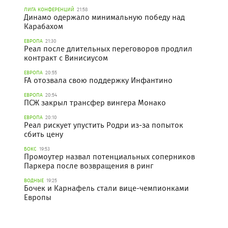
ЛИГА КОНФЕРЕНЦИЙ
21:58
Динамо одержало минимальную победу над
Карабахом
ЕВРОПА
21:30
Реал после длительных переговоров продлил
контракт с Винисиусом
ЕВРОПА
20:55
FA отозвала свою поддержку Инфантино
ЕВРОПА
20:54
ПСЖ закрыл трансфер вингера Монако
ЕВРОПА
20:10
Реал рискует упустить Родри из-за попыток
сбить цену
БОКС
19:53
Промоутер назвал потенциальных соперников
Паркера после возвращения в ринг
ВОДНЫЕ
19:25
Бочек и Карнафель стали вице-чемпионками
Европы