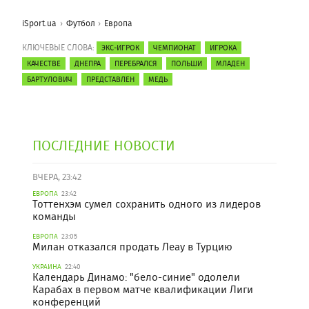
iSport.ua
Футбол
Европа
КЛЮЧЕВЫЕ СЛОВА:
ЭКС-ИГРОК
ЧЕМПИОНАТ
ИГРОКА
КАЧЕСТВЕ
ДНЕПРА
ПЕРЕБРАЛСЯ
ПОЛЬШИ
МЛАДЕН
БАРТУЛОВИЧ
ПРЕДСТАВЛЕН
МЕДЬ
ПОСЛЕДНИЕ НОВОСТИ
ВЧЕРА, 23:42
ЕВРОПА
23:42
Тоттенхэм сумел сохранить одного из лидеров
команды
ЕВРОПА
23:05
Милан отказался продать Леау в Турцию
УКРАИНА
22:40
Календарь Динамо: "бело-синие" одолели
Карабах в первом матче квалификации Лиги
конференций