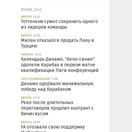
ВЧЕРА, 23:42
ЕВРОПА
23:42
Тоттенхэм сумел сохранить одного
из лидеров команды
ЕВРОПА
23:05
Милан отказался продать Леау в
Турцию
УКРАИНА
22:40
Календарь Динамо: "бело-синие"
одолели Карабах в первом матче
квалификации Лиги конференций
ЛИГА КОНФЕРЕНЦИЙ
21:58
Динамо одержало минимальную
победу над Карабахом
ЕВРОПА
21:30
Реал после длительных
переговоров продлил контракт с
Винисиусом
ЕВРОПА
20:55
FA отозвала свою поддержку