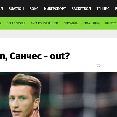
ОЛ
БИАТЛОН
БОКС
КИБЕРСПОРТ
БАСКЕТБОЛ
ТЕННИС
В
ЛИГА ЕВРОПЫ
ЛИГА КОНФЕРЕНЦИЙ
ЕВРО-2028
ЛИГА НАЦИЙ
ЧМ-2026
ТОСПОРТ
n, Санчес - out?