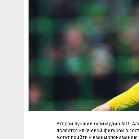
Второй лучший бомбардир АПЛ Алек
является ключевой фигурой в сост
могут прийти к взаимопониманию к