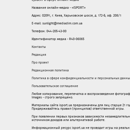
Название онлайн-медиа - «ISPORT»
Адрес: 02091, г. Киев, Харьковское шоссе, д. 172-Б, оф. 208/1
E-mail: sunlight@mediadim.com.ua
Телефон: 044-205-43-00
Идентификатор медиа - R40-06065
Контакты
Редакция
Про проект
Редакционная политика
Политика в сфере конфиденциальности и персональных данны
Пользовательское соглашение
Любое копирование, перепечатка и воспроизведение фотограф
Images - строго запрещено.
Материалы сайта isport.ua предназначены для лиц старше 21 год
Придерживайтесь правил (принципов) ответственной игры.
При появлении первых признаков зависимости незамедлительно 
источником доходов или альтернативой работе.
Информационный ресурс isport.ua не проводит игры на реальн