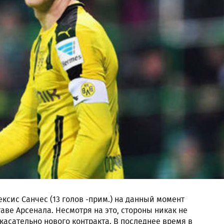
сис Санчес (13 голов -прим.) на данный момент
аве Арсенала. Несмотря на это, стороны никак не
асательно нового контракта. В последнее время в