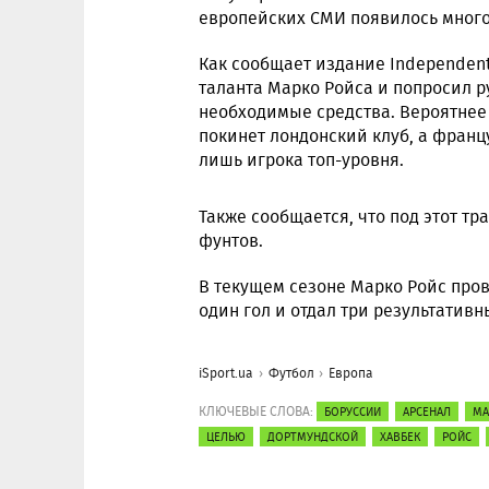
европейских СМИ появилось много
Как сообщает издание Independen
таланта Марко Ройса и попросил р
необходимые средства. Вероятнее 
покинет лондонский клуб, а франц
лишь игрока топ-уровня.
Также сообщается, что под этот т
фунтов.
В текущем сезоне Марко Ройс пров
один гол и отдал три результатив
iSport.ua
Футбол
Европа
КЛЮЧЕВЫЕ СЛОВА:
БОРУССИИ
АРСЕНАЛ
МА
ЦЕЛЬЮ
ДОРТМУНДСКОЙ
ХАВБЕК
РОЙС