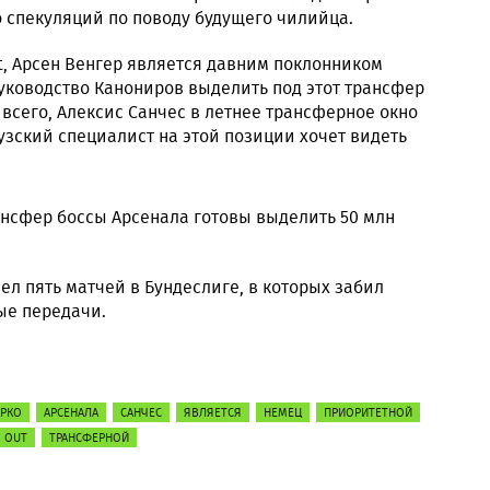
 спекуляций по поводу будущего чилийца.
t, Арсен Венгер является давним поклонником
уководство Канониров выделить под этот трансфер
всего, Алексис Санчес в летнее трансферное окно
узский специалист на этой позиции хочет видеть
рансфер боссы Арсенала готовы выделить 50 млн
ел пять матчей в Бундеслиге, в которых забил
ные передачи.
РКО
АРСЕНАЛА
САНЧЕС
ЯВЛЯЕТСЯ
НЕМЕЦ
ПРИОРИТЕТНОЙ
OUT
ТРАНСФЕРНОЙ