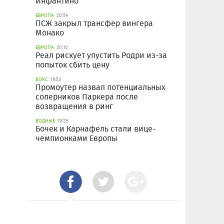
Инфантино
ЕВРОПА
20:54
ПСЖ закрыл трансфер вингера
Монако
ЕВРОПА
20:10
Реал рискует упустить Родри из-за
попыток сбить цену
БОКС
19:53
Промоутер назвал потенциальных
соперников Паркера после
возвращения в ринг
ВОДНЫЕ
19:25
Бочек и Карнафель стали вице-
чемпионками Европы