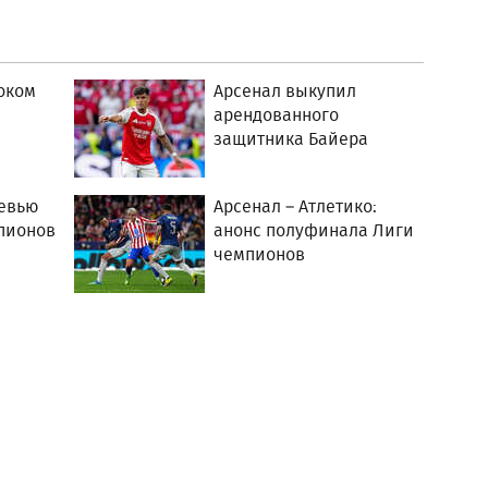
оком
Арсенал выкупил
арендованного
защитника Байера
ревью
Арсенал – Атлетико:
пионов
анонс полуфинала Лиги
чемпионов