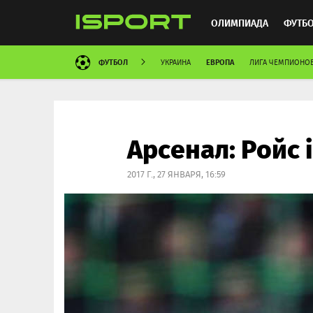
ОЛИМПИАДА
ФУТБ
ФУТБОЛ
ЕВРОПА
УКРАИНА
ЛИГА ЧЕМПИОНО
ХОККЕЙ
ММА
АВ
Арсенал: Ройс i
2017 Г., 27 ЯНВАРЯ, 16:59