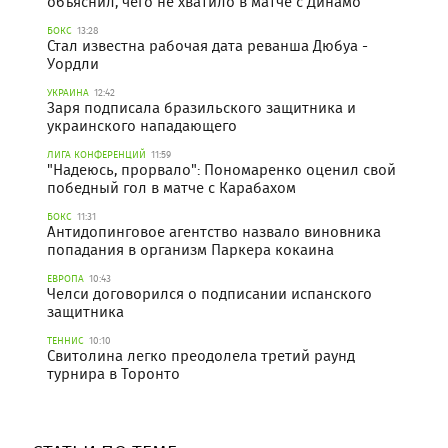
объяснил, чего не хватило в матче с Динамо
БОКС
13:28
Стал известна рабочая дата реванша Дюбуа -
Уордли
УКРАИНА
12:42
Заря подписала бразильского защитника и
украинского нападающего
ЛИГА КОНФЕРЕНЦИЙ
11:59
"Надеюсь, прорвало": Пономаренко оценил свой
победный гол в матче с Карабахом
БОКС
11:31
Антидопинговое агентство назвало виновника
попадания в организм Паркера кокаина
ЕВРОПА
10:43
Челси договорился о подписании испанского
защитника
ТЕННИС
10:10
Свитолина легко преодолела третий раунд
турнира в Торонто