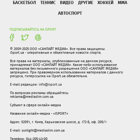
БАСКЕТБОЛ
ТЕННИС
ВИДЕО
ДРУГИЕ
ХОККЕЙ
ММА
АВТОСПОРТ
ПОДПИСЫВАЙТЕСЬ НА ISPORT
© 2009-2025 ООО «САНЛАЙТ МЕДИА». Все права защищены.
iSport.ua - оперативные и объективные новости спорта.
Все права на материалы, опубликованные на данном ресурсе,
принадлежат ООО «САНЛАЙТ МЕДИА». Какое-либо использование
материалов без письменного разрешения ООО «САНЛАЙТ МЕДИА»
запрещено. При правомерном использовании материалов с данного
ресурса, гиперссылка на iSport.ua обязательна.
E-mail редакции:
info@isport.ua
По вопросам рекламы обращайтесь:
reklama@mediadim.com.ua
Субъект в сфере онлайн-медиа
Название онлайн-медиа - «ISPORT»
Адрес: 02091, г. Киев, Харьковское шоссе, д. 172-Б, оф. 208/1
E-mail: sunlight@mediadim.com.ua
Телефон: 044-205-43-00