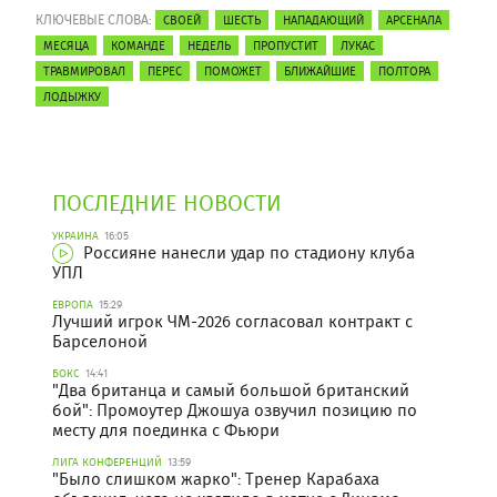
КЛЮЧЕВЫЕ СЛОВА:
СВОЕЙ
ШЕСТЬ
НАПАДАЮЩИЙ
АРСЕНАЛА
МЕСЯЦА
КОМАНДЕ
НЕДЕЛЬ
ПРОПУСТИТ
ЛУКАС
ТРАВМИРОВАЛ
ПЕРЕС
ПОМОЖЕТ
БЛИЖАЙШИЕ
ПОЛТОРА
ЛОДЫЖКУ
ПОСЛЕДНИЕ НОВОСТИ
УКРАИНА
16:05
Россияне нанесли удар по стадиону клуба
УПЛ
ЕВРОПА
15:29
Лучший игрок ЧМ-2026 согласовал контракт с
Барселоной
БОКС
14:41
"Два британца и самый большой британский
бой": Промоутер Джошуа озвучил позицию по
месту для поединка с Фьюри
ЛИГА КОНФЕРЕНЦИЙ
13:59
"Было слишком жарко": Тренер Карабаха