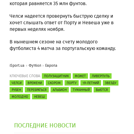
которая равняется 35 млн фунтов.
Челси надеется провернуть быструю сделку и
хочет слышать ответ от Порту и Невеша уже в
первых неделях ноября.
В нынешнем сезоне на счету молодого
футболиста 4 матча за португальскую команду.
iSport.ua
Футбол
Европа
КЛЮЧЕВЫЕ СЛОВА:
ПОЛУЗАЩИТНИК
МОЖЕТ
ЛИВЕРПУЛЬ
ЧЕЛСИ
ВРЕМЕНИ
СКОРОМ
ПОРТУ
19-ЛЕТНИЙ
ЗВЕЗДУ
РУБЕН
ПЕРЕБРАТЬСЯ
АЛЬБИОН
ТУМАННЫЙ
БЬЮТСЯ
МОЛОДУЮ
НЕВЕШ
ПОСЛЕДНИЕ НОВОСТИ