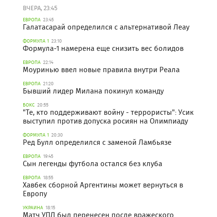
ВЧЕРА, 23:45
ЕВРОПА
23:45
Галатасарай определился с альтернативой Леау
ФОРМУЛА 1
23:10
Формула-1 намерена еще снизить вес болидов
ЕВРОПА
22:14
Моуринью ввел новые правила внутри Реала
ЕВРОПА
21:20
Бывший лидер Милана покинул команду
БОКС
20:55
"Те, кто поддерживают войну - террористы": Усик
выступил против допуска росиян на Олимпиаду
ФОРМУЛА 1
20:30
Ред Булл определился с заменой Ламбьязе
ЕВРОПА
19:45
Сын легенды футбола остался без клуба
ЕВРОПА
18:55
Хавбек сборной Аргентины может вернуться в
Европу
УКРАИНА
18:15
Матч УПЛ был перенесен после вражеского