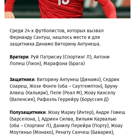
Среди 24-х футболистов, которых вызвал
Фернанду Сантуш, нашлось место и для
защитника Динамо Виторину Антунеша.
Вратари
: Руй Патрисиу (Спортинг Л), Антони
Лопеш (Лион), Марафона (Брага)
Защитники
: Виторину Антунеш (Динамо), Седрик
Соареш, Жозе Фонте (оба – Саутгемптон), Бруну
Алвеш (Кальяри), Пепе (Реал М), Жоау Канселу
(Валенсия), Рафаэль Геррейру (Боруссия Д)
Полузащитники
: Жоау Мариу (Интер), Андре Гомеш
(Барселона, ), Адриен Силва, Вильям Карвалью
(оба – Спортинг Л), Данилу Перейра (Порту), Жоау
Моутиньо (Монако), Ренату Санчеш (Бавария),