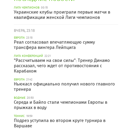
ЛИГА ЧЕМПИОНОВ
00:15
Украинские клубы проиграли первые матчи в
квалификации женской Лиги чемпионов
ВЧЕРА, 23:18
ЕВРОПА
23:18
Реал согласовал впечатляющую сумму
трансфера вингера Лейпцига
ЛИГА КОНФЕРЕНЦИЙ
22:21
"Рассчитываем на свои силы": Тренер Динамо
рассказал, чего ждет от противостояния с
Карабахом
ЕВРОПА
21:42
Ньюкасл официально получил нового главного
тренера
ВОДНЫЕ
20:50
Середа и Байло стали чемпионами Европы в
прыжках в воду
ТЕННИС
19:59
Подрез уступила во втором круге турнира в
Варшаве