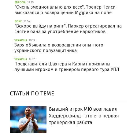
ЕВРОПА
19:35
"Очень эмоционально для всех": Тренер Челси
высказался о возвращении Мудрика на поле
БОКС
18:54
"Вскоре выйду на ринг": Паркер отреагировал на
снятие бана за употребление наркотиков
УКРАИНА
18:19
Заря объявила о возвращении опытного
украинского полузащитника
УКРАИНА
17:37
Представители Шахтера и Карпат признаны
лучшими игроком и тренером первого тура УПЛ
СТАТЬИ ПО ТЕМЕ
Бывший игрок МЮ возглавил
Хаддерсфилд - это его первая
тренерская работа