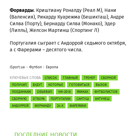
Форварды
: Криштиану Роналду (Реал М), Нани
(Валенсия), Рикарду Куарежма (Бешикташ), Андре
Силва (Порту), Бернарду Силва (Монако), Эдер
(Лилль), Желсон Мартинш (Спортинг Л)
Португалия сыграет с Андоррой седьмого октября,
а с Фарерами – десятого числа.
iSport.ua
Футбол
Европа
КЛЮЧЕВЫЕ СЛОВА:
СПИСОК
ГЛАВНЫЙ
ТРЕНЕР
СБОРНОЙ
ПОЛУЧИЛ
БУДУТ
КОТОРЫЕ
ГОТОВИТЬСЯ
ВЫЗОВ
ПОЕДИНКАМ
ОБЪЯВИЛ
ЧМ-2018
РАМКАХ
ФУТБОЛИСТОВ
СБОРНУЮ
ОТБОРА
ПОРТУГАЛИИ
САНТУШ
АНТУНЕШ
АНДОРРОЙ
ФЕРНАНДУ
24-Х
ФАРЕРАМИ
ПОСЛЕДНИЕ НОВОСТИ