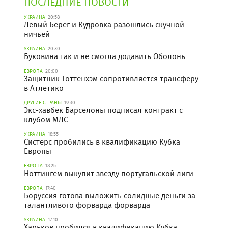
ПОСЛЕДНИЕ НОВОСТИ
УКРАИНА
20:58
Левый Берег и Кудровка разошлись скучной
ничьей
УКРАИНА
20:30
Буковина так и не смогла додавить Оболонь
ЕВРОПА
20:00
Защитник Тоттенхэм сопротивляется трансферу
в Атлетико
ДРУГИЕ СТРАНЫ
19:30
Экс-хавбек Барселоны подписал контракт с
клубом МЛС
УКРАИНА
18:55
Систерс пробились в квалификацию Кубка
Европы
ЕВРОПА
18:25
Ноттингем выкупит звезду португальской лиги
ЕВРОПА
17:40
Боруссия готова выложить солидные деньги за
талантливого форварда форварда
УКРАИНА
17:10
Харьков пробился в квалификацию Кубка