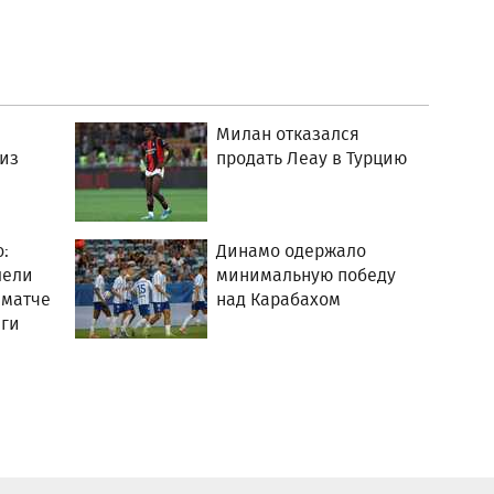
Милан отказался
 из
продать Леау в Турцию
:
Динамо одержало
лели
минимальную победу
 матче
над Карабахом
ги