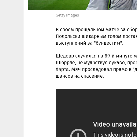
Getty Images
В своем прощальном матче за сбо
Подольски шикарным голом постав
выступлений за "бундестим".
Шедевр случился на 69-й минуте м
Шюррле, не мудрствуя лукаво, про
Харта. Мяч проследовал прямо в "д
шансов на спасение.