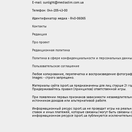
E-mail: sunlight@mediadim.com.ua
Телефон: 044-205-43-00
Идентификатор медиа - R40-06065
Контакты
Редакция
Про проект
Редакционная политика
Политика в сфере конфиденциальности и персональных данны
Пользовательское соглашение
Любое копирование, перепечатка и воспроизведение фотограф
Images - строго запрещено.
Материалы сайта isport.ua предназначены для лиц старше 21 год
Придерживайтесь правил (принципов) ответственной игры.
При появлении первых признаков зависимости незамедлительно 
источником доходов или альтернативой работе.
Информационный ресурс isport.ua не проводит игры на реальн
ставок и иных платежей, которые связаны/могут быть связаны
информационном ресурсе isport.ua публикуютcя исключительн