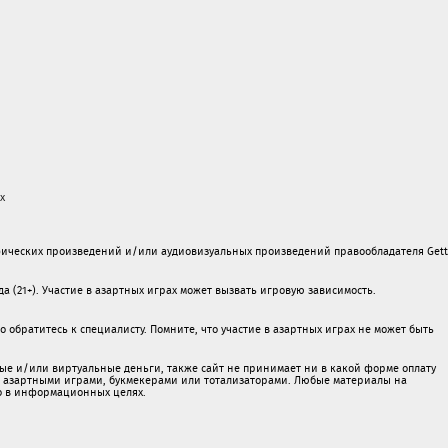
х
ических произведений и/или аудиовизуальных произведений правообладателя Gett
а (21+). Участие в азартных играх может вызвать игровую зависимость.
обратитесь к специалисту. Помните, что участие в азартных играх не может быть
ые и/или виртуальные деньги, также сайт не принимает ни в какой форме oплaту
 c азартными игрaми, букмекерами или тотализаторами. Любые материалы на
о в информационных целях.