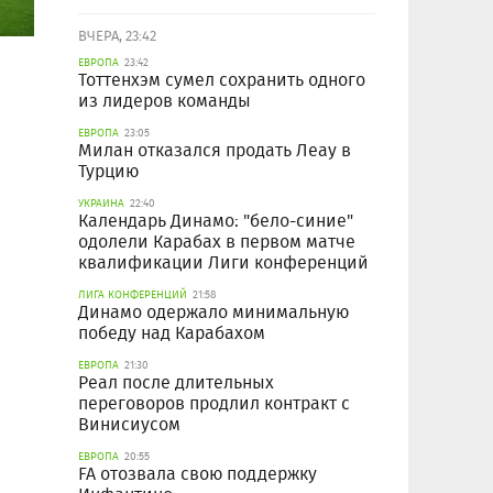
ВЧЕРА, 23:42
ЕВРОПА
23:42
Тоттенхэм сумел сохранить одного
из лидеров команды
ЕВРОПА
23:05
Милан отказался продать Леау в
Турцию
УКРАИНА
22:40
Календарь Динамо: "бело-синие"
одолели Карабах в первом матче
квалификации Лиги конференций
ЛИГА КОНФЕРЕНЦИЙ
21:58
Динамо одержало минимальную
победу над Карабахом
ЕВРОПА
21:30
Реал после длительных
переговоров продлил контракт с
Винисиусом
ЕВРОПА
20:55
FA отозвала свою поддержку