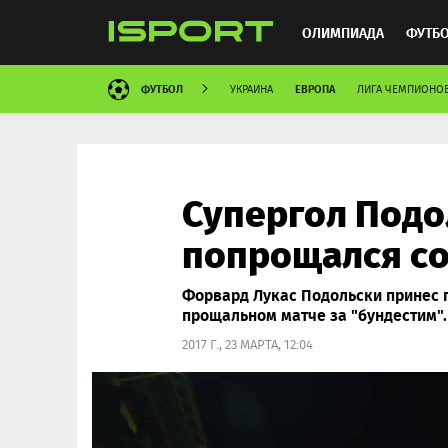
ОЛИМПИАДА
ФУТБ
ФУТБОЛ
ЕВРОПА
УКРАИНА
ЛИГА ЧЕМПИОНО
ХОККЕЙ
ММА
АВ
Супергол Подо
попрощался со
Форвард Лукас Подольски принес п
прощальном матче за "бундестим".
2017 Г., 23 МАРТА, 12:04