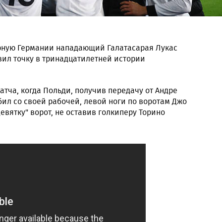
рную Германии нападающий Галатасарая Лукас
ил точку в тринадцатилетней истории
атча, когда Польди, получив передачу от Андре
бил со своей рабочей, левой ноги по воротам Джо
евятку" ворот, не оставив голкиперу Торино