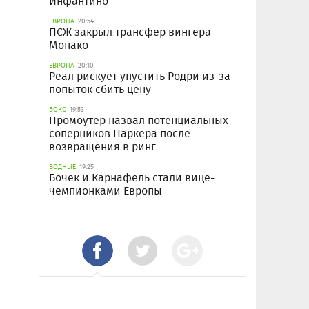
Инфантино
ЕВРОПА
20:54
ПСЖ закрыл трансфер вингера
Монако
ЕВРОПА
20:10
Реал рискует упустить Родри из-за
попыток сбить цену
БОКС
19:53
Промоутер назвал потенциальных
соперников Паркера после
возвращения в ринг
ВОДНЫЕ
19:25
Бочек и Карнафель стали вице-
чемпионками Европы