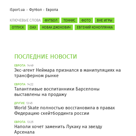
iSport.ua
Футбол
Европа
КЛЮЧЕВЫЕ СЛОВА:
ФУТБОЛ
ТЕННИС
ФОТО
ВНЕ ИГРЫ
ОТПУСК
ОАЭ
НОВАК ДЖОКОВИЧ
ЕВГЕНИЙ КОНОПЛЯНКА
ПОСЛЕДНИЕ НОВОСТИ
ЕВРОПА
14:49
Экс-агент Неймара признался в манипуляциях на
трансферном рынке
ЕВРОПА
14:22
Талантливые воспитанники Барселоны
выставлены на продажу
ДРУГИЕ
13:45
World Skate полностью восстановила в правах
Федерацию скейтбординга россии
ЕВРОПА
13:25
Наполи хочет заменить Лукаку на звезду
Арсенала