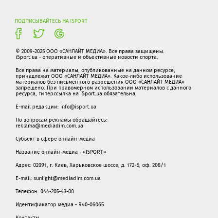
ПОДПИСЫВАЙТЕСЬ НА ISPORT
© 2009-2025 ООО «САНЛАЙТ МЕДИА». Все права защищены.
iSport.ua - оперативные и объективные новости спорта.
Все права на материалы, опубликованные на данном ресурсе,
принадлежат ООО «САНЛАЙТ МЕДИА». Какое-либо использование
материалов без письменного разрешения ООО «САНЛАЙТ МЕДИА»
запрещено. При правомерном использовании материалов с данного
ресурса, гиперссылка на iSport.ua обязательна.
E-mail редакции:
info@isport.ua
По вопросам рекламы обращайтесь:
reklama@mediadim.com.ua
Субъект в сфере онлайн-медиа
Название онлайн-медиа - «ISPORT»
Адрес: 02091, г. Киев, Харьковское шоссе, д. 172-Б, оф. 208/1
E-mail: sunlight@mediadim.com.ua
Телефон: 044-205-43-00
Идентификатор медиа - R40-06065
Контакты