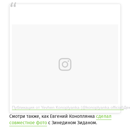
Публикация от Yevhen Konoplyanka (@konoplyanka.official)
Дек
Смотри также, как Евгений Коноплянка
сделал
совместное фото
с Зинедином Зиданом.