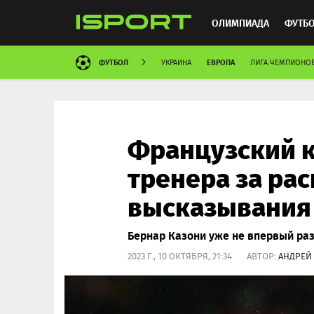
ОЛИМПИАДА
ФУТБ
ФУТБОЛ
ЕВРОПА
УКРАИНА
ЛИГА ЧЕМПИОНО
ХОККЕЙ
ММА
АВ
Французский к
тренера за ра
высказывания
Бернар Казони уже не впервый раз
2023 Г., 10 ОКТЯБРЯ, 21:34 АВТОР:
АНДРЕЙ