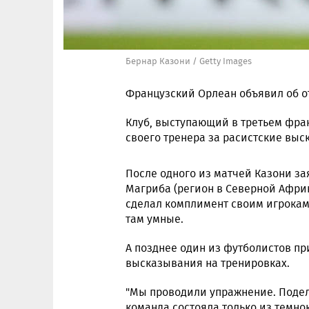
Бернар Казони / Getty Images
Французский Орлеан объявил об о
Клуб, выступающий в третьем фра
своего тренера за расистские выс
После одного из матчей Казони за
Магриба (регион в Северной Африк
сделал комплимент своим игрокам, 
там умные.
А позднее один из футболистов пр
высказывания на тренировках.
"Мы проводили упражнение. Подели
команда состояла только из темно