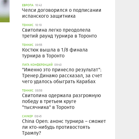
ЕВРОПА
10:43
Челси договорился о подписании
испанского защитника
ТЕННИС
10:10
Свитолина легко преодолела
третий раунд турнира в Торонто
ТЕННИС
09:55
Костюк вышла в 1/8 финала
турнира в Торонто
ЛИГА КОНФЕРЕНЦИЙ
09:40
"Именно это принесло результат":
Тренер Динамо рассказал, за счет
чего удалось обыграть Карабах
ТЕННИС
08:58
Свитолина одержала разгромную
победу в третьем круге
"тысячника" в Торонто
СНУКЕР
08:45
China Open: анонс турнира – сможет
ли кто-нибудь противостоять
Трампу?