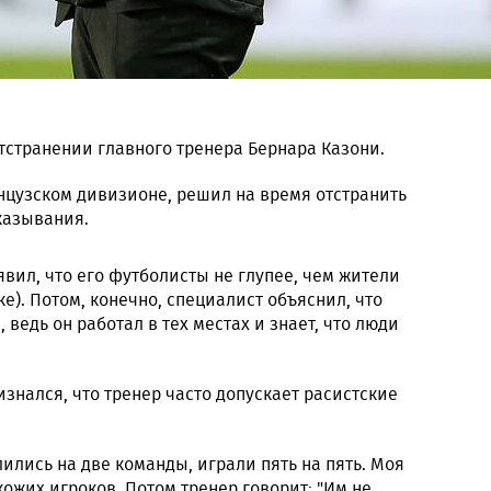
тстранении главного тренера Бернара Казони.
нцузском дивизионе, решил на время отстранить
казывания.
явил, что его футболисты не глупее, чем жители
е). Потом, конечно, специалист объяснил, что
ведь он работал в тех местах и знает, что люди
изнался, что тренер часто допускает расистские
лись на две команды, играли пять на пять. Моя
кожих игроков. Потом тренер говорит: "Им не