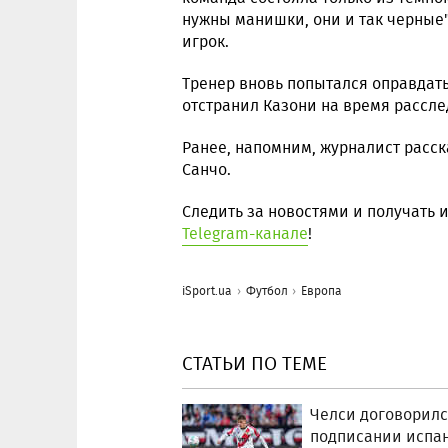
нужны манишки, они и так черные"
игрок.
Тренер вновь попытался оправдать
отстранил Казони на время рассле
Ранее, напомним, журналист расск
Санчо.
Следить за новостями и получать
Telegram-канале
!
iSport.ua
Футбол
Европа
СТАТЬИ ПО ТЕМЕ
Челси договорилс
подписании испа