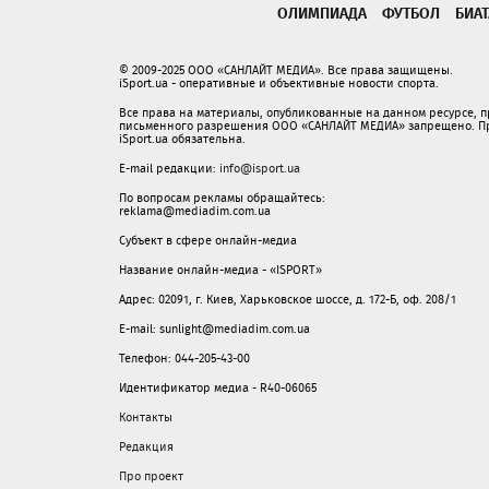
ОЛИМПИАДА
ФУТБОЛ
БИА
© 2009-2025 ООО «САНЛАЙТ МЕДИА». Все права защищены.
iSport.ua - оперативные и объективные новости спорта.
Все права на материалы, опубликованные на данном ресурсе, 
письменного разрешения ООО «САНЛАЙТ МЕДИА» запрещено. При
iSport.ua обязательна.
E-mail редакции:
info@isport.ua
По вопросам рекламы обращайтесь:
reklama@mediadim.com.ua
Субъект в сфере онлайн-медиа
Название онлайн-медиа - «ISPORT»
Адрес: 02091, г. Киев, Харьковское шоссе, д. 172-Б, оф. 208/1
E-mail: sunlight@mediadim.com.ua
Телефон: 044-205-43-00
Идентификатор медиа - R40-06065
Контакты
Редакция
Про проект