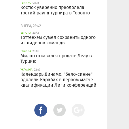
ТЕННИС
08:35
Костюк уверенно преодолела
третий раунд турнира в Торонто
ВЧЕРА, 23:42
ЕВРОПА
23:42
Тоттенхэм сумел сохранить одного
из лидеров команды
ЕВРОПА
23:05
Милан отказался продать Леау в
Турцию
УКРАИНА
22:40
Календарь Динамо: "бело-синие"
одолели Карабах в первом матче
квалификации Лиги конференций