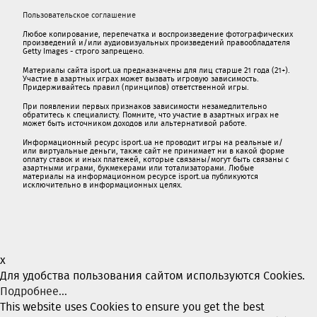
Пользовательское соглашение
Любое копирование, перепечатка и воспроизведение фотографических
произведений и/или аудиовизуальных произведений правообладателя
Getty Images - строго запрещено.
Материалы сайта isport.ua предназначены для лиц старше 21 года (21+).
Участие в азартных играх может вызвать игровую зависимость.
Придерживайтесь правил (принципов) ответственной игры.
При появлении первых признаков зависимости незамедлительно
обратитесь к специалисту. Помните, что участие в азартных играх не
может быть источником доходов или альтернативой работе.
Информационный ресурс isport.ua не проводит игры на реальные и/
или виртуальные деньги, также сайт не принимает ни в какой форме
oплaту ставок и иных платежей, которые связаны/могут быть связаны c
азартными игрaми, букмекерами или тотализаторами. Любые
материалы на информационном ресурсе isport.ua публикуютcя
исключительно в информационных целях.
x
Для удобства пользования сайтом используются Cookies.
Подробнее...
This website uses Cookies to ensure you get the best