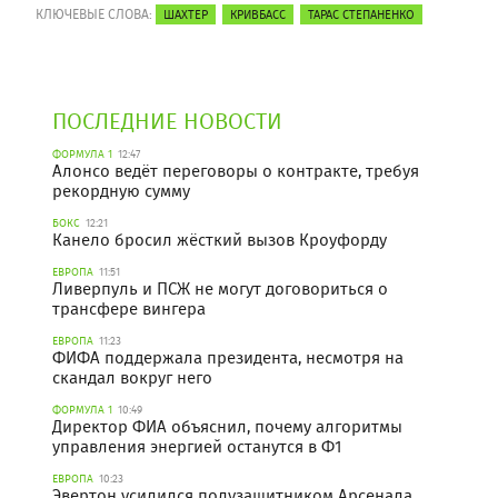
КЛЮЧЕВЫЕ СЛОВА:
ШАХТЕР
КРИВБАСС
ТАРАС СТЕПАНЕНКО
ПОСЛЕДНИЕ НОВОСТИ
ФОРМУЛА 1
12:47
Алонсо ведёт переговоры о контракте, требуя
рекордную сумму
БОКС
12:21
Канело бросил жёсткий вызов Кроуфорду
ЕВРОПА
11:51
Ливерпуль и ПСЖ не могут договориться о
трансфере вингера
ЕВРОПА
11:23
ФИФА поддержала президента, несмотря на
скандал вокруг него
ФОРМУЛА 1
10:49
Директор ФИА объяснил, почему алгоритмы
управления энергией останутся в Ф1
ЕВРОПА
10:23
Эвертон усилился полузащитником Арсенала