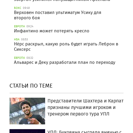
БОКС
09:49
Верховен поставил ультиматум Усику для
второго боя
ЕВРОПА
09:24
Инфантино может потерять кресло
НБА
08:53
Нёрс раскрыл, какую роль будет играть Леброн в
Сиксерс
ЕВРОПА
08:32
Альварес и Деку разработали план по переходу
СТАТЬИ ПО ТЕМЕ
Представители Шахтера и Карпат
признаны лучшими игроком и
тренером первого тура УПЛ
УПЛ: Буковина сыграла вничью с