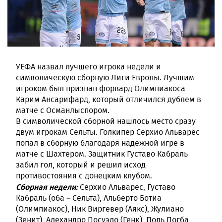
УЕФА назвал лучшего игрока недели и
символическую сборную Лиги Европы. Лучшим
игроком был признан форвард Олимпиакоса
Карим Ансарифард, который отличился дублем в
матче с Османлыспором.
В символической сборной нашлось место сразу
двум игрокам Сельты. Голкипер Серхио Альварес
попал в сборную благодаря надежной игре в
матче с Шахтером. Защитник Густаво Кабраль
забил гол, который и решил исход
противостояния с донецким клубом.
Сборная недели:
Серхио Альварес, Густаво
Кабраль (оба – Сельта), Альберто Ботиа
(Олимпиакос), Ник Виргевер (Аякс), Жулиано
(Зенит), Алехандро Посуэло (Генк), Поль Погба