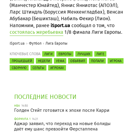
(Манчестер Юнайтед), Яннис Янниотас (АПОЭЛ),
Ларс Штиндль (Боруссия Менхенгладбах), Венсан
Абубакар (Бешикташ), Набиль Фекир (Лион).
iSport.ua
Напомним, ранее
сообщал о том, что
состоялась жеребьевка
1/8 финала Лиги Европы.
iSport.ua
Футбол
Лига Европы
КЛЮЧЕВЫЕ СЛОВА:
ЛИГИ
ЕВРОПЫ
ЛУЧШИХ
ЛИГЕ
ПРОШЕДШЕЙ
НЕДЕЛИ
УЕФА
ОБЪЯВИЛ
ПОПАЛИ
ИГРОКА
СБОРНУЮ
СЕЛЬТЫ
ИГРОКАХ
ПОСЛЕДНИЕ НОВОСТИ
НБА
14:50
Голден Стейт готовится к эпохе после Карри
ФОРМУЛА 1
14:21
Аджар заявил, что переход на новые болиды
даёт ему шанс превзойти Ферстаппена