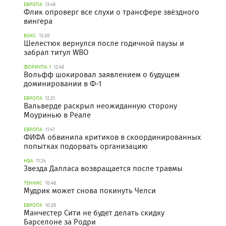
ЕВРОПА
13:46
Флик опроверг все слухи о трансфере звёздного
вингера
БОКС
13:30
Шелестюк вернулся после годичной паузы и
забрал титул WBO
ФОРМУЛА 1
12:48
Вольфф шокировал заявлением о будущем
доминировании в Ф-1
ЕВРОПА
12:21
Вальверде раскрыл неожиданную сторону
Моуринью в Реале
ЕВРОПА
11:47
ФИФА обвинила критиков в скоординированных
попытках подорвать организацию
НБА
11:24
Звезда Далласа возвращается после травмы
ТЕННИС
10:48
Мудрик может снова покинуть Челси
ЕВРОПА
10:25
Манчестер Сити не будет делать скидку
Барселоне за Родри