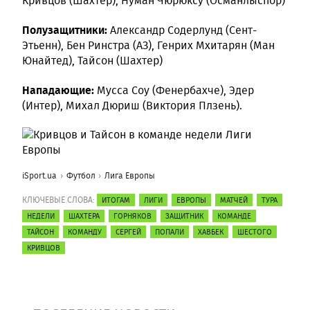
Кривцов (Шахтер), Нуман Чюрюксу (Османлыспор)
Полузащитники:
Александр Содерлунд (Сент-
Этьенн), Бен Ринстра (АЗ), Генрих Мхитарян (Ман
Юнайтед), Тайсон (Шахтер)
Нападающие:
Мусса Соу (Фенербахче), Эдер
(Интер), Михал Дюриш (Виктория Плзень).
iSport.ua
Футбол
Лига Европы
КЛЮЧЕВЫЕ СЛОВА:
ИТОГАМ
ЛИГИ
ЕВРОПЫ
МАТЧЕЙ
ТУРА
НЕДЕЛИ
ШАХТЕРА
ГОРНЯКОВ
ЗАЩИТНИК
КОМАНДЕ
ТАЙСОН
КОМАНДУ
СЕРГЕЙ
ПОПАЛИ
ХАВБЕК
ШЕСТОГО
КРИВЦОВ