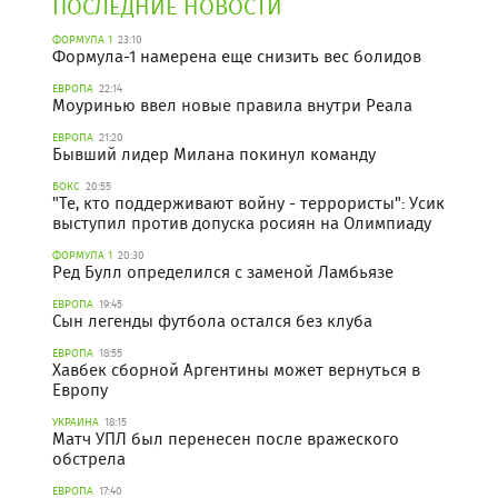
ПОСЛЕДНИЕ НОВОСТИ
ФОРМУЛА 1
23:10
Формула-1 намерена еще снизить вес болидов
ЕВРОПА
22:14
Моуринью ввел новые правила внутри Реала
ЕВРОПА
21:20
Бывший лидер Милана покинул команду
БОКС
20:55
"Те, кто поддерживают войну - террористы": Усик
выступил против допуска росиян на Олимпиаду
ФОРМУЛА 1
20:30
Ред Булл определился с заменой Ламбьязе
ЕВРОПА
19:45
Сын легенды футбола остался без клуба
ЕВРОПА
18:55
Хавбек сборной Аргентины может вернуться в
Европу
УКРАИНА
18:15
Матч УПЛ был перенесен после вражеского
обстрела
ЕВРОПА
17:40