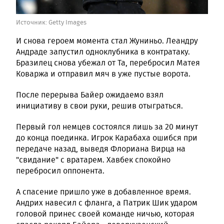
Источник:
Getty Images
И снова героем момента стал Жуниньо. Леандру
Андраде запустил одноклубника в контратаку.
Бразилец снова убежал от Та, перебросил Матея
Коваржа и отправил мяч в уже пустые ворота.
После перерыва Байер ожидаемо взял
инициативу в свои руки, решив отыграться.
Первый гол немцев состоялся лишь за 20 минут
до конца поединка. Игрок Карабаха ошибся при
передаче назад, выведя Флориана Вирца на
"свидание" с вратарем. Хавбек спокойно
перебросил оппонента.
А спасение пришло уже в добавленное время.
Андрих навесил с фланга, а Патрик Шик ударом
головой принес своей команде ничью, которая