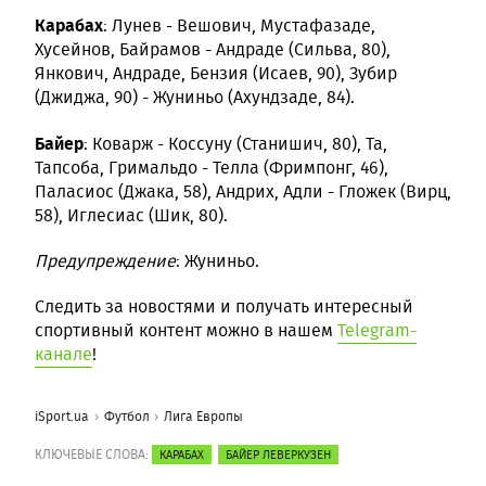
Карабах
: Лунев - Вешович, Мустафазаде,
Хусейнов, Байрамов - Андраде (Сильва, 80),
Янкович, Андраде, Бензия (Исаев, 90), Зубир
(Джиджа, 90) - Жуниньо (Ахундзаде, 84).
Байер
: Коварж - Коссуну (Станишич, 80), Та,
Тапсоба, Гримальдо - Телла (Фримпонг, 46),
Паласиос (Джака, 58), Андрих, Адли - Гложек (Вирц,
58), Иглесиас (Шик, 80).
Предупреждение
: Жуниньо.
Следить за новостями и получать интересный
спортивный контент можно в нашем
Telegram-
канале
!
iSport.ua
Футбол
Лига Европы
КЛЮЧЕВЫЕ СЛОВА:
КАРАБАХ
БАЙЕР ЛЕВЕРКУЗЕН