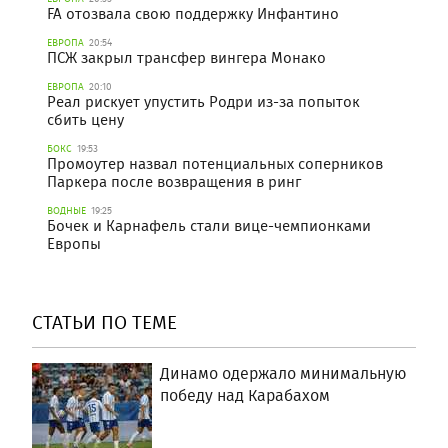
FA отозвала свою поддержку Инфантино
ЕВРОПА
20:54
ПСЖ закрыл трансфер вингера Монако
ЕВРОПА
20:10
Реал рискует упустить Родри из-за попыток
сбить цену
БОКС
19:53
Промоутер назвал потенциальных соперников
Паркера после возвращения в ринг
ВОДНЫЕ
19:25
Бочек и Карнафель стали вице-чемпионками
Европы
СТАТЬИ ПО ТЕМЕ
Динамо одержало минимальную
победу над Карабахом