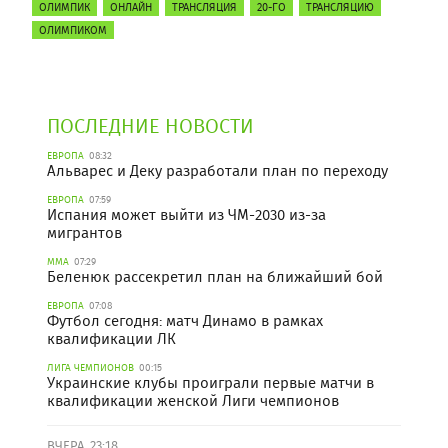
ОЛИМПИК
ОНЛАЙН
ТРАНСЛЯЦИЯ
20-ГО
ТРАНСЛЯЦИЮ
ОЛИМПИКОМ
ПОСЛЕДНИЕ НОВОСТИ
ЕВРОПА
08:32
Альварес и Деку разработали план по переходу
ЕВРОПА
07:59
Испания может выйти из ЧМ-2030 из-за
мигрантов
ММА
07:29
Беленюк рассекретил план на ближайший бой
ЕВРОПА
07:08
Футбол сегодня: матч Динамо в рамках
квалификации ЛК
ЛИГА ЧЕМПИОНОВ
00:15
Украинские клубы проиграли первые матчи в
квалификации женской Лиги чемпионов
ВЧЕРА, 23:18