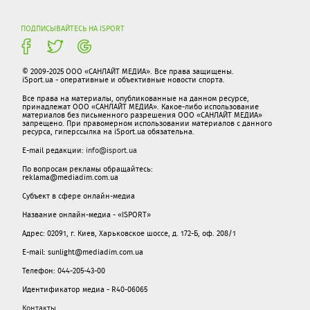
ПОДПИСЫВАЙТЕСЬ НА ISPORT
© 2009-2025 ООО «САНЛАЙТ МЕДИА». Все права защищены.
iSport.ua - оперативные и объективные новости спорта.
Все права на материалы, опубликованные на данном ресурсе,
принадлежат ООО «САНЛАЙТ МЕДИА». Какое-либо использование
материалов без письменного разрешения ООО «САНЛАЙТ МЕДИА»
запрещено. При правомерном использовании материалов с данного
ресурса, гиперссылка на iSport.ua обязательна.
E-mail редакции:
info@isport.ua
По вопросам рекламы обращайтесь:
reklama@mediadim.com.ua
Субъект в сфере онлайн-медиа
Название онлайн-медиа - «ISPORT»
Адрес: 02091, г. Киев, Харьковское шоссе, д. 172-Б, оф. 208/1
E-mail: sunlight@mediadim.com.ua
Телефон: 044-205-43-00
Идентификатор медиа - R40-06065
Контакты