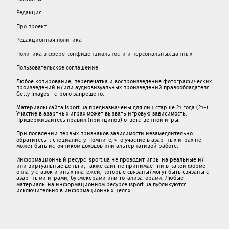
Редакция
Про проект
Редакционная политика
Политика в сфере конфиденциальности и персональных данных
Пользовательское соглашение
Любое копирование, перепечатка и воспроизведение фотографических
произведений и/или аудиовизуальных произведений правообладателя
Getty Images - строго запрещено.
Материалы сайта isport.ua предназначены для лиц старше 21 года (21+).
Участие в азартных играх может вызвать игровую зависимость.
Придерживайтесь правил (принципов) ответственной игры.
При появлении первых признаков зависимости незамедлительно
обратитесь к специалисту. Помните, что участие в азартных играх не
может быть источником доходов или альтернативой работе.
Информационный ресурс isport.ua не проводит игры на реальные и/
или виртуальные деньги, также сайт не принимает ни в какой форме
oплaту ставок и иных платежей, которые связаны/могут быть связаны c
азартными игрaми, букмекерами или тотализаторами. Любые
материалы на информационном ресурсе isport.ua публикуютcя
исключительно в информационных целях.