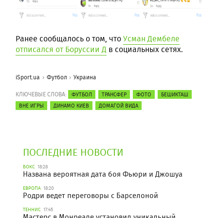
Ранее сообщалось о том, что
Усман Дембеле
отписался от Боруссии Д
в социальных сетях.
iSport.ua
Футбол
Украина
КЛЮЧЕВЫЕ СЛОВА:
ФУТБОЛ
ТРАНСФЕР
ФОТО
БЕШИКТАШ
ВНЕ ИГРЫ
ДИНАМО КИЕВ
ДОМАГОЙ ВИДА
ПОСЛЕДНИЕ НОВОСТИ
БОКС
18:28
Названа вероятная дата боя Фьюри и Джошуа
ЕВРОПА
18:20
Родри ведет переговоры с Барселоной
ТЕННИС
17:45
Мастерс в Монреале установил уникальный