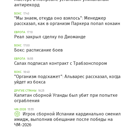
антирекорд
БОКС
17:43
"Мы знаем, откуда оно взялось": Менеджер
рассказал, как в организм Паркера попал кокаин
ЕВРОПА
17:10
Реал закрыл сделку по Диоманде
БОКС
17:00
Бокс: расписание боев
ЕВРОПА
16:55
Салах подписал контракт с Трабзонспором
БОКС
16:40
"Организм подскажет": Альварес рассказал, когда
уйдет из бокса
ДРУГИЕ СТРАНЫ
16:25
Капитан сборной Уганды был убит при попытке
ограбления
ЧМ-2026
15:55
Игрок сборной Испании кардинально сменил
имидж, выполнив обещание после победы на
ЧМ-2026