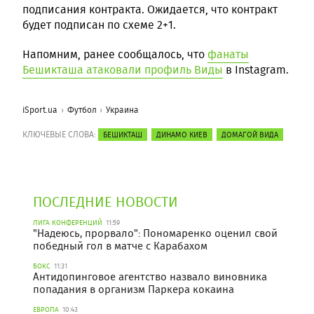
подписания контракта. Ожидается, что контракт
будет подписан по схеме 2+1.
Напомним, ранее сообщалось, что
фанаты
Бешикташа атаковали профиль Виды
в Instagram.
iSport.ua
Футбол
Украина
КЛЮЧЕВЫЕ СЛОВА:
БЕШИКТАШ
ДИНАМО КИЕВ
ДОМАГОЙ ВИДА
ПОСЛЕДНИЕ НОВОСТИ
ЛИГА КОНФЕРЕНЦИЙ
11:59
"Надеюсь, прорвало": Пономаренко оценил свой
победный гол в матче с Карабахом
БОКС
11:31
Антидопинговое агентство назвало виновника
попадания в организм Паркера кокаина
ЕВРОПА
10:43