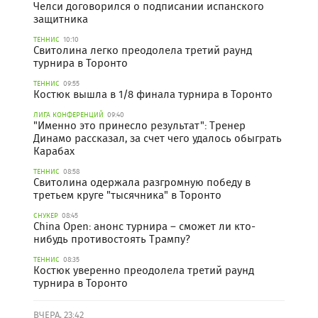
Челси договорился о подписании испанского
защитника
ТЕННИС
10:10
Свитолина легко преодолела третий раунд
турнира в Торонто
ТЕННИС
09:55
Костюк вышла в 1/8 финала турнира в Торонто
ЛИГА КОНФЕРЕНЦИЙ
09:40
"Именно это принесло результат": Тренер
Динамо рассказал, за счет чего удалось обыграть
Карабах
ТЕННИС
08:58
Свитолина одержала разгромную победу в
третьем круге "тысячника" в Торонто
СНУКЕР
08:45
China Open: анонс турнира – сможет ли кто-
нибудь противостоять Трампу?
ТЕННИС
08:35
Костюк уверенно преодолела третий раунд
турнира в Торонто
ВЧЕРА, 23:42