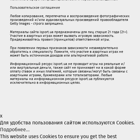
Пользовательское соглашение
Любое копирование, перепечатка и воспроизведение фотографических
произведений и/или аудиовизуальных произведений правообладателя
Getty Images - строго запрещено.
Материалы сайта isport.ua предназначены для лиц старше 21 года (21+).
Участие в азартных играх может вызвать игровую зависимость.
Придерживайтесь правил (принципов) ответственной игры.
При появлении первых признаков зависимости незамедлительно
обратитесь к специалисту. Помните, что участие в азартных играх не
может быть источником доходов или альтернативой работе.
Информационный ресурс isport.ua не проводит игры на реальные и/
или виртуальные деньги, также сайт не принимает ни в какой форме
oплaту ставок и иных платежей, которые связаны/могут быть связаны c
азартными игрaми, букмекерами или тотализаторами. Любые
материалы на информационном ресурсе isport.ua публикуютcя
исключительно в информационных целях.
x
Для удобства пользования сайтом используются Cookies.
Подробнее...
This website uses Cookies to ensure you get the best