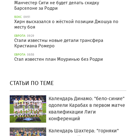
Манчестер Сити не будет делать скидку
Барселоне за Родри
БОКС
09:51
Хирн высказался о жёсткой позиции Джошуа по
месту боя
ЕВРОПА
09:29
Стали известны новые детали трансфера
Кристиана Ромеро
ЕВРОПА
08:58
Стал известен план Моуринью без Родри
СТАТЬИ ПО ТЕМЕ
Календарь Динамо: "бело-синие"
одолели Карабах в первом матче
квалификации Лиги
конференций
Календарь Шахтера: "горняки"