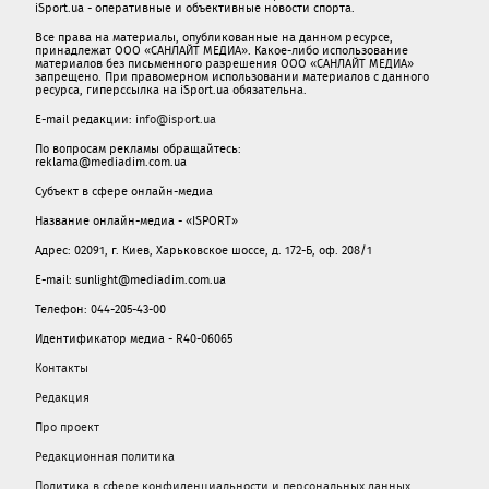
iSport.ua - оперативные и объективные новости спорта.
Все права на материалы, опубликованные на данном ресурсе,
принадлежат ООО «САНЛАЙТ МЕДИА». Какое-либо использование
материалов без письменного разрешения ООО «САНЛАЙТ МЕДИА»
запрещено. При правомерном использовании материалов с данного
ресурса, гиперссылка на iSport.ua обязательна.
E-mail редакции:
info@isport.ua
По вопросам рекламы обращайтесь:
reklama@mediadim.com.ua
Субъект в сфере онлайн-медиа
Название онлайн-медиа - «ISPORT»
Адрес: 02091, г. Киев, Харьковское шоссе, д. 172-Б, оф. 208/1
E-mail: sunlight@mediadim.com.ua
Телефон: 044-205-43-00
Идентификатор медиа - R40-06065
Контакты
Редакция
Про проект
Редакционная политика
Политика в сфере конфиденциальности и персональных данных