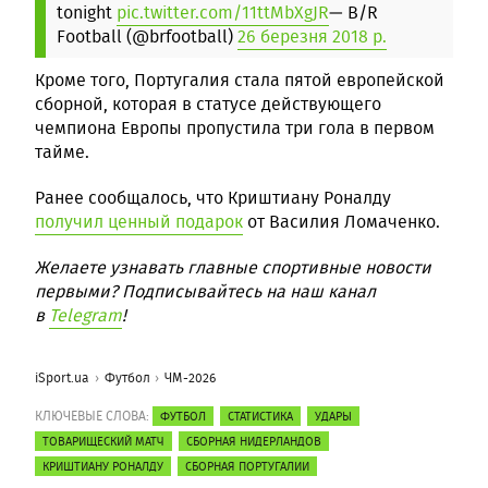
tonight
pic.twitter.com/11ttMbXgJR
— B/R
Football (@brfootball)
26 березня 2018 р.
Кроме того, Португалия стала пятой европейской
сборной, которая в статусе действующего
чемпиона Европы пропустила три гола в первом
тайме.
Ранее сообщалось, что Криштиану Роналду
получил ценный подарок
от Василия Ломаченко.
Желаете узнавать главные спортивные новости
первыми? Подписывайтесь на наш канал
в
Telegram
!
iSport.ua
Футбол
ЧМ-2026
КЛЮЧЕВЫЕ СЛОВА:
ФУТБОЛ
СТАТИСТИКА
УДАРЫ
ТОВАРИЩЕСКИЙ МАТЧ
СБОРНАЯ НИДЕРЛАНДОВ
КРИШТИАНУ РОНАЛДУ
СБОРНАЯ ПОРТУГАЛИИ