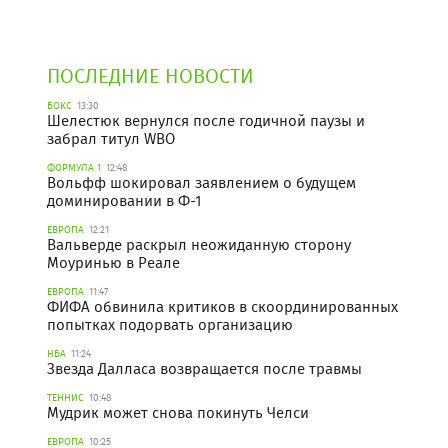
ПОСЛЕДНИЕ НОВОСТИ
БОКС
13:30
Шелестюк вернулся после годичной паузы и
забрал титул WBO
ФОРМУЛА 1
12:48
Вольфф шокировал заявлением о будущем
доминировании в Ф-1
ЕВРОПА
12:21
Вальверде раскрыл неожиданную сторону
Моуринью в Реале
ЕВРОПА
11:47
ФИФА обвинила критиков в скоординированных
попытках подорвать организацию
НБА
11:24
Звезда Далласа возвращается после травмы
ТЕННИС
10:48
Мудрик может снова покинуть Челси
ЕВРОПА
10:25