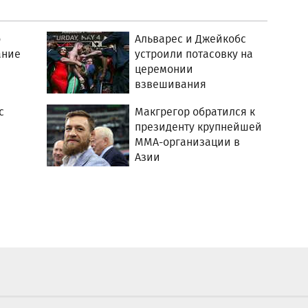
о
Альварес и Джейкобс
ание
устроили потасовку на
церемонии
взвешивания
с
Макгрегор обратился к
президенту крупнейшей
ММА-организации в
Азии