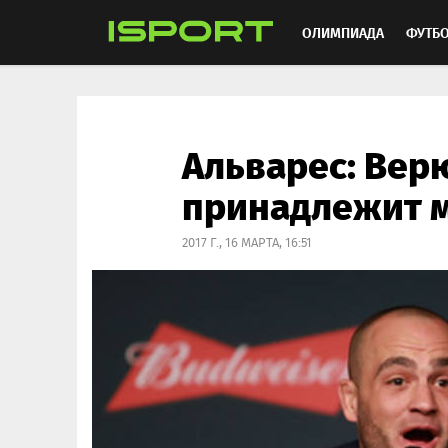
ОЛИМПИАДА
ФУТБ
ХОККЕЙ
ММА
АВ
Альварес: Верю
принадлежит 
2017 Г., 16 МАРТА, 16:51