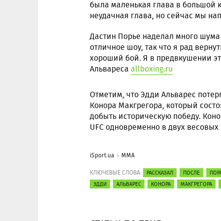
была маленькая глава в большой к
неудачная глава, но сейчас мы на
Дастин Порье наделал много шума
отличное шоу, так что я рад вернут
хороший бой. Я в предвкушении эт
Альвареса
allboxing.ru
Отметим, что Эдди Альварес потер
Конора Макгрегора, который состо
добыть историческую победу. Кон
UFC одновременно в двух весовых 
iSport.ua
ММА
КЛЮЧЕВЫЕ СЛОВА:
РАССКАЗАЛ
ПОСЛЕ
ПОР
ЭДДИ
АЛЬВАРЕС
КОНОРА
МАКГРЕГОРА