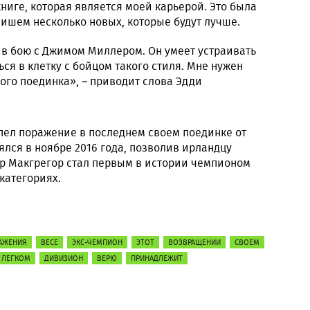
ниге, которая является моей карьерой. Это была
пишем несколько новых, которые будут лучше.
 в бою с Джимом Миллером. Он умеет устраивать
ься в клетку с бойцом такого стиля. Мне нужен
ого поединка», – приводит слова Эдди
пел поражение в последнем своем поединке от
ялся в ноябре 2016 года, позволив ирландцу
ор Макгрегор стал первым в истории чемпионом
категориях.
АЖЕНИЯ
ВЕСЕ
ЭКС-ЧЕМПИОН
ЭТОТ
ВОЗВРАЩЕНИИ
СВОЕМ
ЛЕГКОМ
ДИВИЗИОН
ВЕРЮ
ПРИНАДЛЕЖИТ