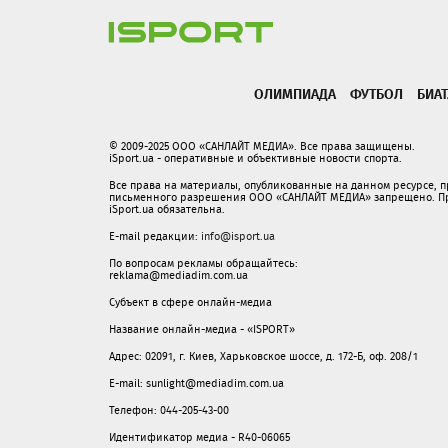
ОЛИМПИАДА
ФУТБОЛ
БИА
© 2009-2025 ООО «САНЛАЙТ МЕДИА». Все права защищены.
iSport.ua - оперативные и объективные новости спорта.
Все права на материалы, опубликованные на данном ресурсе, 
письменного разрешения ООО «САНЛАЙТ МЕДИА» запрещено. При
iSport.ua обязательна.
E-mail редакции:
info@isport.ua
По вопросам рекламы обращайтесь:
reklama@mediadim.com.ua
Субъект в сфере онлайн-медиа
Название онлайн-медиа - «ISPORT»
Адрес: 02091, г. Киев, Харьковское шоссе, д. 172-Б, оф. 208/1
E-mail: sunlight@mediadim.com.ua
Телефон: 044-205-43-00
Идентификатор медиа - R40-06065