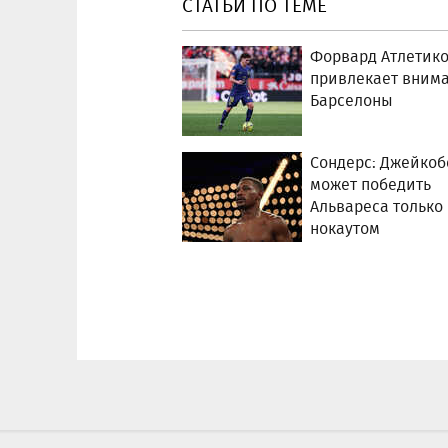
СТАТЬИ ПО ТЕМЕ
Форвард Атлетик
привлекает вним
Барселоны
Сондерс: Джейкоб
может победить
Альвареса только
нокаутом