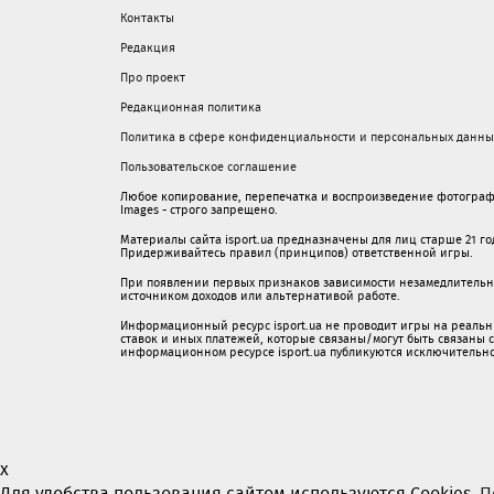
Контакты
Редакция
Про проект
Редакционная политика
Политика в сфере конфиденциальности и персональных данны
Пользовательское соглашение
Любое копирование, перепечатка и воспроизведение фотограф
Images - строго запрещено.
Материалы сайта isport.ua предназначены для лиц старше 21 год
Придерживайтесь правил (принципов) ответственной игры.
При появлении первых признаков зависимости незамедлительно 
источником доходов или альтернативой работе.
Информационный ресурс isport.ua не проводит игры на реальн
ставок и иных платежей, которые связаны/могут быть связаны
информационном ресурсе isport.ua публикуютcя исключительн
x
Для удобства пользования сайтом используются Cookies.
П