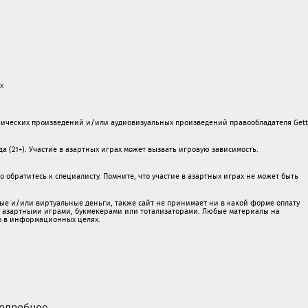
х
ических произведений и/или аудиовизуальных произведений правообладателя Gett
а (21+). Участие в азартных играх может вызвать игровую зависимость.
обратитесь к специалисту. Помните, что участие в азартных играх не может быть
ые и/или виртуальные деньги, также сайт не принимает ни в какой форме oплaту
 c азартными игрaми, букмекерами или тотализаторами. Любые материалы на
о в информационных целях.
одробнее...