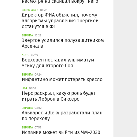
несмотря на скандал вокруг него
ФОРМУЛА 1
10:49
Директор ФИА объяснил, почему
алгоритмы управления энергией
останутся в Ф1
ЕВРОПА
10:23
Эвертон усилился полузащитником
Арсенала
БОКС
09:49
Верховен поставил ультиматум
Усику для второго боя
ЕВРОПА
09:24
Инфантино может потерять кресло
НБА
08:53
Нёрс раскрыл, какую роль будет
играть Леброн в Сиксерс
ЕВРОПА
08:32
Альварес и Деку разработали план
по переходу
ЕВРОПА
07:59
Испания может выйти из ЧМ-2030