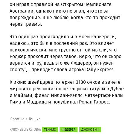
он играл с травмой на Открытом чемпионате
Австралии, однако никто не знал, что это за
повреждение. Я не люблю, когда кто-то проходит
через травмы.
Это один раз происходило и в моей карьере, и,
надеюсь, это был в последний раз. Это влияет
психологически, мне грустно от той мысли, что
Роджер проходит через такое. Верю, что он скоро
вернется игру, ведь это же Федерер, он нужен
спорту", - приводит слова игрока Daily Express.
К июню швейцарец потеряет 3180 очков в зачете
мирового рейтинга: он не защитит титулы в Дубае
и Майами, финал Индиан-Уэллс, четвертьфиналы
Рима и Мадрида и полуфинал Ролан Гаррос.
iSport.ua
Теннис
КЛЮЧЕВЫЕ СЛОВА:
ТЕННИС
ФЕДЕРЕР
ДЖОКОВИЧ