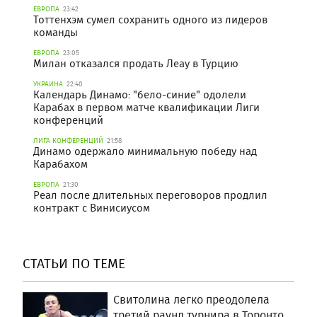
ЕВРОПА
23:42
Тоттенхэм сумел сохранить одного из лидеров
команды
ЕВРОПА
23:05
Милан отказался продать Леау в Турцию
УКРАИНА
22:40
Календарь Динамо: "бело-синие" одолели
Карабах в первом матче квалификации Лиги
конференций
ЛИГА КОНФЕРЕНЦИЙ
21:58
Динамо одержало минимальную победу над
Карабахом
ЕВРОПА
21:30
Реал после длительных переговоров продлил
контракт с Винисиусом
СТАТЬИ ПО ТЕМЕ
Свитолина легко преодолела
третий раунд турнира в Торонто