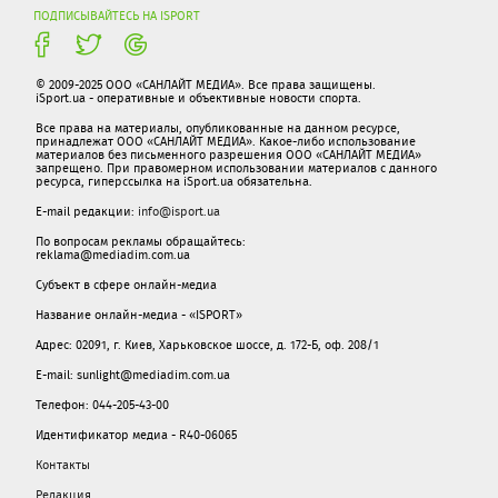
ПОДПИСЫВАЙТЕСЬ НА ISPORT
© 2009-2025 ООО «САНЛАЙТ МЕДИА». Все права защищены.
iSport.ua - оперативные и объективные новости спорта.
Все права на материалы, опубликованные на данном ресурсе,
принадлежат ООО «САНЛАЙТ МЕДИА». Какое-либо использование
материалов без письменного разрешения ООО «САНЛАЙТ МЕДИА»
запрещено. При правомерном использовании материалов с данного
ресурса, гиперссылка на iSport.ua обязательна.
E-mail редакции:
info@isport.ua
По вопросам рекламы обращайтесь:
reklama@mediadim.com.ua
Субъект в сфере онлайн-медиа
Название онлайн-медиа - «ISPORT»
Адрес: 02091, г. Киев, Харьковское шоссе, д. 172-Б, оф. 208/1
E-mail: sunlight@mediadim.com.ua
Телефон: 044-205-43-00
Идентификатор медиа - R40-06065
Контакты
Редакция