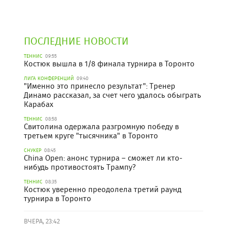
ПОСЛЕДНИЕ НОВОСТИ
ТЕННИС
09:55
Костюк вышла в 1/8 финала турнира в Торонто
ЛИГА КОНФЕРЕНЦИЙ
09:40
"Именно это принесло результат": Тренер
Динамо рассказал, за счет чего удалось обыграть
Карабах
ТЕННИС
08:58
Свитолина одержала разгромную победу в
третьем круге "тысячника" в Торонто
СНУКЕР
08:45
China Open: анонс турнира – сможет ли кто-
нибудь противостоять Трампу?
ТЕННИС
08:35
Костюк уверенно преодолела третий раунд
турнира в Торонто
ВЧЕРА, 23:42