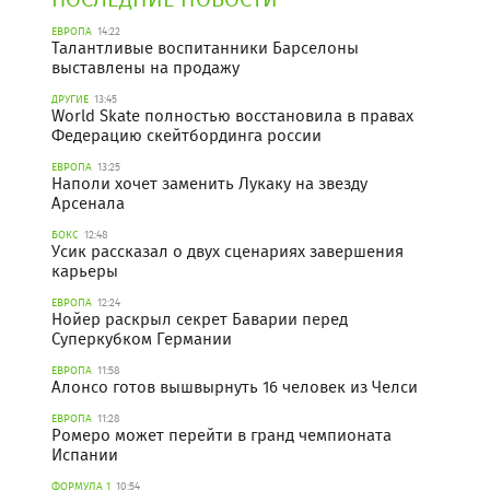
ЕВРОПА
14:22
Талантливые воспитанники Барселоны
выставлены на продажу
ДРУГИЕ
13:45
World Skate полностью восстановила в правах
Федерацию скейтбординга россии
ЕВРОПА
13:25
Наполи хочет заменить Лукаку на звезду
Арсенала
БОКС
12:48
Усик рассказал о двух сценариях завершения
карьеры
ЕВРОПА
12:24
Нойер раскрыл секрет Баварии перед
Суперкубком Германии
ЕВРОПА
11:58
Алонсо готов вышвырнуть 16 человек из Челси
ЕВРОПА
11:28
Ромеро может перейти в гранд чемпионата
Испании
ФОРМУЛА 1
10:54