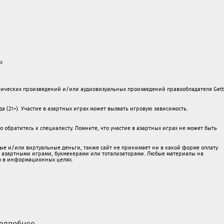
х
ических произведений и/или аудиовизуальных произведений правообладателя Gett
а (21+). Участие в азартных играх может вызвать игровую зависимость.
обратитесь к специалисту. Помните, что участие в азартных играх не может быть
ые и/или виртуальные деньги, также сайт не принимает ни в какой форме oплaту
 c азартными игрaми, букмекерами или тотализаторами. Любые материалы на
о в информационных целях.
одробнее...