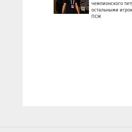
чемпионского тит
остальными игро
ПСЖ