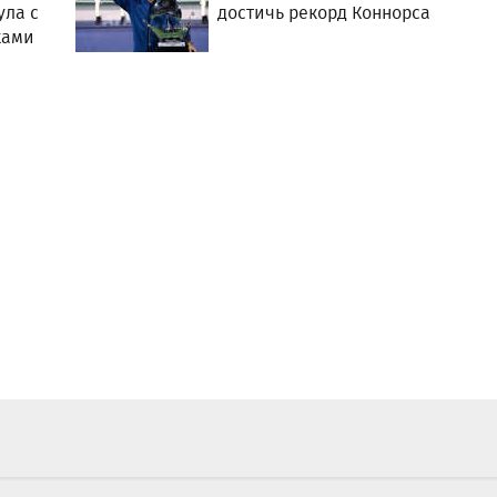
ула с
достичь рекорд Коннорса
ками