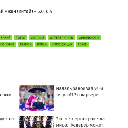
й Чжан (Китай) – 6:0, 6:4
ОВАНИЙ
ТИТУЛ
СТОЛИЦЕ
ОПРЕДЕЛИЛИСЬ
ФИНАЛЬНОГО
ПОСПОРИТ
ЮЖНОЙ
КОРЕИ
ПРОХОДЯЩИХ
СЕУЛЕ
Надаль завоевал 91-й
асным
титул ATP в карьере
вует на
Экс-четвертая ракетка
мира: Федерер может