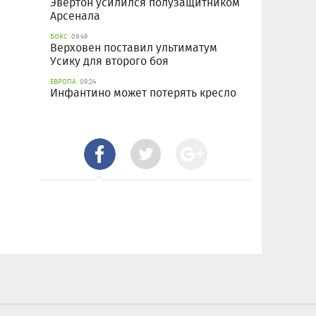
Эвертон усилился полузащитником
Арсенала
БОКС
09:49
Верховен поставил ультиматум
Усику для второго боя
ЕВРОПА
09:24
Инфантино может потерять кресло