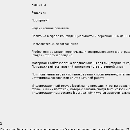
Контакты
Редакция
Про проект
Редакционная политика
Политика в сфере конфиденциальности и персональных данны
Пользовательское соглашение
Любое копирование, перепечатка и воспроизведение фотограф
Images - строго запрещено.
Материалы сайта isport.ua предназначены для лиц старше 21 год
Придерживайтесь правил (принципов) ответственной игры.
При появлении первых признаков зависимости незамедлительно 
источником доходов или альтернативой работе.
Информационный ресурс isport.ua не проводит игры на реальн
ставок и иных платежей, которые связаны/могут быть связаны
информационном ресурсе isport.ua публикуютcя исключительн
x
Для удобства пользования сайтом используются Cookies.
П