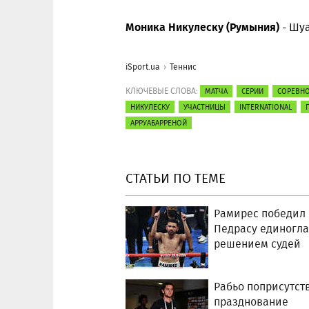
Моника Никулеску (Румыния)
- Шуа
iSport.ua
Теннис
КЛЮЧЕВЫЕ СЛОВА:
МАТЧА
СЕРИИ
СОРЕВН
НИКУЛЕСКУ
УЧАСТНИЦЫ
INTERNATIONAL
АРРУАБАРРЕНОЙ
СТАТЬИ ПО ТЕМЕ
Рамирес победил
Педрасу единогл
решением судей
Рабьо поприсутст
празднование