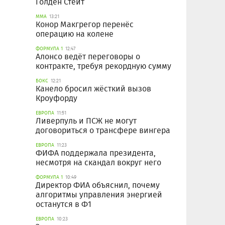
Голден Стейт
ММА
13:21
Конор Макгрегор перенёс
операцию на колене
ФОРМУЛА 1
12:47
Алонсо ведёт переговоры о
контракте, требуя рекордную сумму
БОКС
12:21
Канело бросил жёсткий вызов
Кроуфорду
ЕВРОПА
11:51
Ливерпуль и ПСЖ не могут
договориться о трансфере вингера
ЕВРОПА
11:23
ФИФА поддержала президента,
несмотря на скандал вокруг него
ФОРМУЛА 1
10:49
Директор ФИА объяснил, почему
алгоритмы управления энергией
останутся в Ф1
ЕВРОПА
10:23