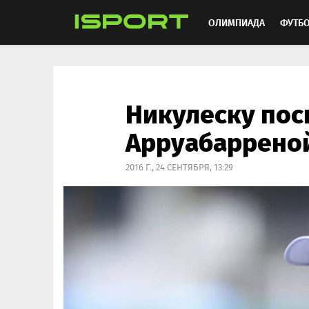
ОЛИМПИАДА
ФУТБ
ХОККЕЙ
ММА
АВ
Никулеску пос
Арруабарреной
2016 Г., 24 СЕНТЯБРЯ, 13:29