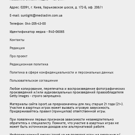
Адрес: 02091, г. Киев, Харьковское шоссе, д. 172-Б, оф. 208/1
E-mail: sunlight@mediadim.com.ua
Телефон: 044-205-43-00
Идентификатор медиа - R40-06065
Контакты
Редакция
Про проект
Редакционная политика
Политика в сфере конфиденциальности и персональных данных
Пользовательское соглашение
Любое копирование, перепечатка и воспроизведение фотографических
произведений и/или аудиовизуальных произведений правообладателя
Getty Images - строго запрещено.
Материалы сайта isport.ua предназначены для лиц старше 21 года (21+).
Участие в азартных играх может вызвать игровую зависимость.
Придерживайтесь правил (принципов) ответственной игры.
При появлении первых признаков зависимости незамедлительно
обратитесь к специалисту. Помните, что участие в азартных играх не
может быть источником доходов или альтернативой работе.
Информационный ресурс isport.ua не проводит игры на реальные и/