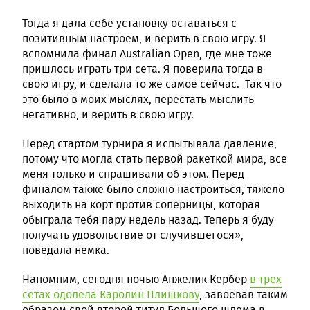
Тогда я дала себе установку оставаться с
позитивным настроем, и верить в свою игру. Я
вспомнила финал Australian Open, где мне тоже
пришлось играть три сета. Я поверила тогда в
свою игру, и сделала то же самое сейчас. Так что
это было в моих мыслях, перестать мыслить
негативно, и верить в свою игру.
Перед стартом турнира я испытывала давление,
потому что могла стать первой ракеткой мира, все
меня только и спрашивали об этом. Перед
финалом также было сложно настроиться, тяжело
выходить на корт против соперницы, которая
обыграла тебя пару недель назад. Теперь я буду
получать удовольствие от случившегося»,
поведала немка.
Напомним, сегодня ночью Анжелик Кербер
в трех
сетах одолела Каролин Плишкову
, завоевав таким
образом свой второй титул Большого шлема в