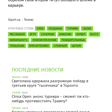
карьере.
iSport.ua
Теннис
КЛЮЧЕВЫЕ СЛОВА:
OPEN
ПОЕДИНКА
ТУРНИРА
СВОИХ
РАССКАЗАЛА
ИГРУ
СОПЕРНИК
АНЖЕЛИК
КЕРБЕР
ВСЕГО
ФИНАЛЬНОГО
НОВОИСПЕЧЕННАЯ
ПОБЕДИТЕЛЬНИЦА
ПЛИШКОВА
ВПЕЧАТЛЕНИЯХ
СЛОЖНЫЙ
ЦЕЛОМ
ПОСЛЕДНИЕ НОВОСТИ
ТЕННИС
08:58
Свитолина одержала разгромную победу в
третьем круге "тысячника" в Торонто
СНУКЕР
08:45
China Open: анонс турнира – сможет ли кто-
нибудь противостоять Трампу?
ТЕННИС
08:35
Костюк уверенно преодолела третий раунд