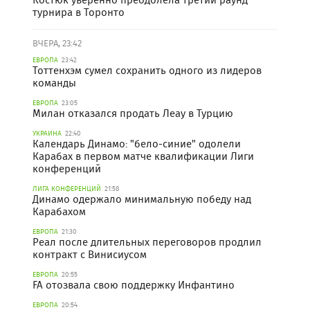
турнира в Торонто
ВЧЕРА, 23:42
ЕВРОПА
23:42
Тоттенхэм сумел сохранить одного из лидеров
команды
ЕВРОПА
23:05
Милан отказался продать Леау в Турцию
УКРАИНА
22:40
Календарь Динамо: "бело-синие" одолели
Карабах в первом матче квалификации Лиги
конференций
ЛИГА КОНФЕРЕНЦИЙ
21:58
Динамо одержало минимальную победу над
Карабахом
ЕВРОПА
21:30
Реал после длительных переговоров продлил
контракт с Винисиусом
ЕВРОПА
20:55
FA отозвала свою поддержку Инфантино
ЕВРОПА
20:54