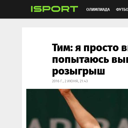
ОЛИМПИАДА
ФУТБ
ХОККЕЙ
ММА
АВ
Тим: я просто 
попытаюсь вы
розыгрыш
2016 Г., 2 ИЮНЯ, 21:43