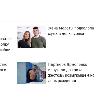
Жена Мораты подколола
мужа в день дурака
азался
болку
любви
стко
Партнера Ярмоленко
росив
испугали до крика
жестким розыгрышем на
день рождения