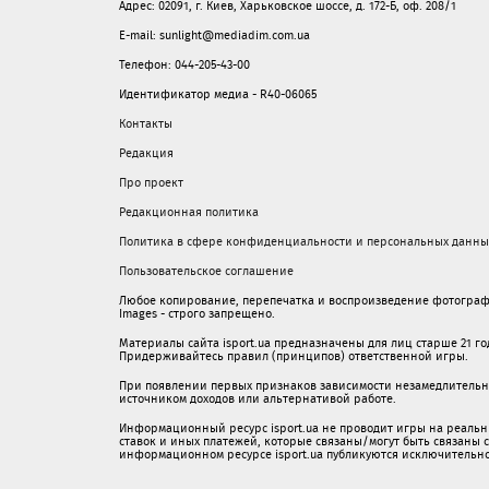
Адрес: 02091, г. Киев, Харьковское шоссе, д. 172-Б, оф. 208/1
E-mail: sunlight@mediadim.com.ua
Телефон: 044-205-43-00
Идентификатор медиа - R40-06065
Контакты
Редакция
Про проект
Редакционная политика
Политика в сфере конфиденциальности и персональных данны
Пользовательское соглашение
Любое копирование, перепечатка и воспроизведение фотограф
Images - строго запрещено.
Материалы сайта isport.ua предназначены для лиц старше 21 год
Придерживайтесь правил (принципов) ответственной игры.
При появлении первых признаков зависимости незамедлительно 
источником доходов или альтернативой работе.
Информационный ресурс isport.ua не проводит игры на реальн
ставок и иных платежей, которые связаны/могут быть связаны
информационном ресурсе isport.ua публикуютcя исключительн