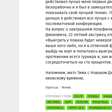
действовал лучше меня первые два
безошибочно и я был в замешатель
показывать свой лучший теннис. П
дальше я действовал все лучше с
послематчевой конференции.
На вопрос о завтрашнем полуфина
Джоковича, 22-летний австриец о
«Выиграть у Новака будет невероя
выше кого-либо, но я в отличной ф
выйду на корт и попытаюсь выигр
протяжении всего турнира и, как в
сосредоточиться на сто процентов 
Напомним, матч Тима с Новаком Дж
киевскому времени.
iSport.ua
Теннис
КЛЮЧЕВЫЕ СЛОВА:
ПОСЛЕ
ПОБЕДЫ
КАЖД
АВСТРИЕЦ
КОРТ
БЕЛЬГИИ
РОЗЫГРЫШ
ПОПЫТАЮСЬ
ГАРРОС-2016
НЕОЖИДАННОСТЬ