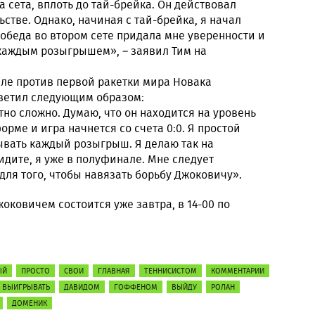
 сета, вплоть до тай-брейка. Он действовал
стве. Однако, начиная с тай-брейка, я начал
обеда во втором сете придала мне уверенности и
 каждым розыгрышем», – заявил Тим на
ле против первой ракетки мира Новака
тветил следующим образом:
тно сложно. Думаю, что он находится на уровень
орме и игра начнется со счета 0:0. Я простой
ывать каждый розыгрыш. Я делаю так на
идите, я уже в полуфинале. Мне следует
для того, чтобы навязать борьбу Джоковичу».
оковичем состоится уже завтра, в 14-00 по
ЫЙ
ПРОСТО
СВОИ
ГЛАВНАЯ
ТЕННИСИСТОМ
КОММЕНТАРИИ
ВЫИГРЫВАТЬ
ДАВИДОМ
ГОФФЕНОМ
ВЫЙДУ
РОЛАН
ДОМЕНИК