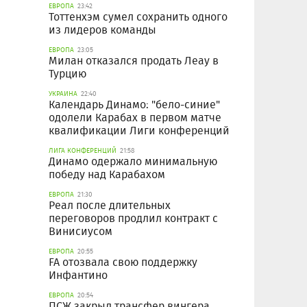
ЕВРОПА
23:42
Тоттенхэм сумел сохранить одного
из лидеров команды
ЕВРОПА
23:05
Милан отказался продать Леау в
Турцию
УКРАИНА
22:40
Календарь Динамо: "бело-синие"
одолели Карабах в первом матче
квалификации Лиги конференций
ЛИГА КОНФЕРЕНЦИЙ
21:58
Динамо одержало минимальную
победу над Карабахом
ЕВРОПА
21:30
Реал после длительных
переговоров продлил контракт с
Винисиусом
ЕВРОПА
20:55
FA отозвала свою поддержку
Инфантино
ЕВРОПА
20:54
ПСЖ закрыл трансфер вингера