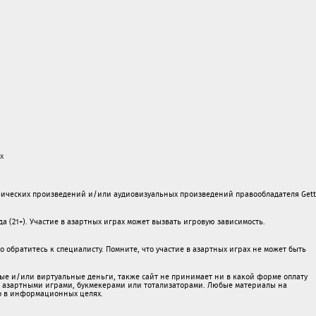
х
ических произведений и/или аудиовизуальных произведений правообладателя Gett
а (21+). Участие в азартных играх может вызвать игровую зависимость.
обратитесь к специалисту. Помните, что участие в азартных играх не может быть
ые и/или виртуальные деньги, также сайт не принимает ни в какой форме oплaту
 c азартными игрaми, букмекерами или тотализаторами. Любые материалы на
о в информационных целях.