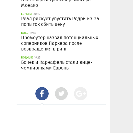
Монако
ЕВРОПА
20:10
Реал рискует упустить Родри из-за
попыток сбить цену
БОКС
19:53
Промоутер назвал потенциальных
соперников Паркера после
возвращения в ринг
ВОДНЫЕ
19:25
Бочек и Карнафель стали вице-
чемпионками Европы