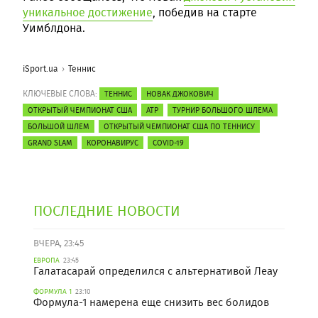
уникальное достижение
, победив на старте
Уимблдона.
iSport.ua
Теннис
КЛЮЧЕВЫЕ СЛОВА:
ТЕННИС
НОВАК ДЖОКОВИЧ
ОТКРЫТЫЙ ЧЕМПИОНАТ США
ATP
ТУРНИР БОЛЬШОГО ШЛЕМА
БОЛЬШОЙ ШЛЕМ
ОТКРЫТЫЙ ЧЕМПИОНАТ США ПО ТЕННИСУ
GRAND SLAM
КОРОНАВИРУС
COVID-19
ПОСЛЕДНИЕ НОВОСТИ
ВЧЕРА, 23:45
ЕВРОПА
23:45
Галатасарай определился с альтернативой Леау
ФОРМУЛА 1
23:10
Формула-1 намерена еще снизить вес болидов