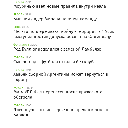
ЕВРОПА
22:14
Моуринью ввел новые правила внутри Реала
ЕВРОПА
21:20
Бывший лидер Милана покинул команду
БОКС
20:55
"Те, кто поддерживают войну - террористы": Усик
выступил против допуска росиян на Олимпиаду
ФОРМУЛА 1
20:30
Ред Булл определился с заменой Ламбьязе
ЕВРОПА
19:45
Сын легенды футбола остался без клуба
ЕВРОПА
18:55
Хавбек сборной Аргентины может вернуться в
Европу
УКРАИНА
18:15
Матч УПЛ был перенесен после вражеского
обстрела
ЕВРОПА
17:40
Ливерпуль готовит серьезное предложение по
Барколя