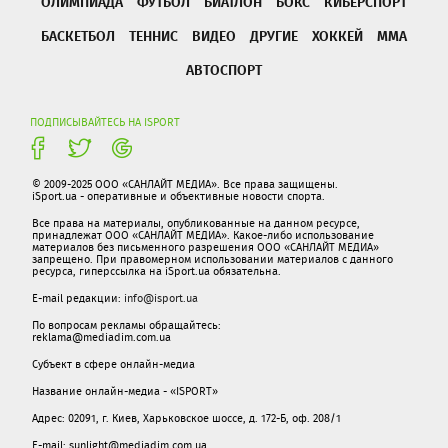
ОЛИМПИАДА
ФУТБОЛ
БИАТЛОН
БОКС
КИБЕРСПОРТ
БАСКЕТБОЛ
ТЕННИС
ВИДЕО
ДРУГИЕ
ХОККЕЙ
ММА
АВТОСПОРТ
ПОДПИСЫВАЙТЕСЬ НА ISPORT
© 2009-2025 ООО «САНЛАЙТ МЕДИА». Все права защищены.
iSport.ua - оперативные и объективные новости спорта.
Все права на материалы, опубликованные на данном ресурсе,
принадлежат ООО «САНЛАЙТ МЕДИА». Какое-либо использование
материалов без письменного разрешения ООО «САНЛАЙТ МЕДИА»
запрещено. При правомерном использовании материалов с данного
ресурса, гиперссылка на iSport.ua обязательна.
E-mail редакции:
info@isport.ua
По вопросам рекламы обращайтесь:
reklama@mediadim.com.ua
Субъект в сфере онлайн-медиа
Название онлайн-медиа - «ISPORT»
Адрес: 02091, г. Киев, Харьковское шоссе, д. 172-Б, оф. 208/1
E-mail: sunlight@mediadim.com.ua