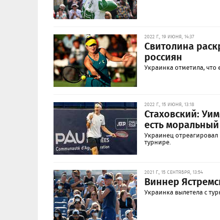
2022 Г., 19 ИЮНЯ, 14:37
Свитолина раск
россиян
Украинка отметила, что 
2022 Г., 15 ИЮНЯ, 13:18
Стаховский: Уим
есть моральный
Украинец отреагировал 
турнире.
2021 Г., 15 СЕНТЯБРЯ, 13:54
Виннер Ястремс
Украинка вылетела с тур