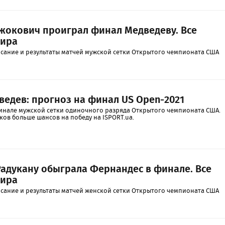
 Джокович проиграл финал Медведеву. Все
нира
ание и результаты матчей мужской сетки Открытого чемпионата США
ведев: прогноз на финал US Open-2021
инале мужской сетки одиночного разряда Открытого чемпионата США.
иков больше шансов на победу на ISPORT.ua.
 Радукану обыграла Фернандес в финале. Все
нира
ание и результаты матчей женской сетки Открытого чемпионата США