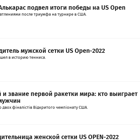
 Алькарас подвел итоги победы на US Open
атлениями после триумфа на турнире в США.
дитель мужской сетки US Open-2022
шел в историю тенниса.
 и звание первой ракетки мира: кто выиграет
 мужчин
о двох фіналістів Відкритого чемпіонату США.
дительница женской сетки US OPEN-2022