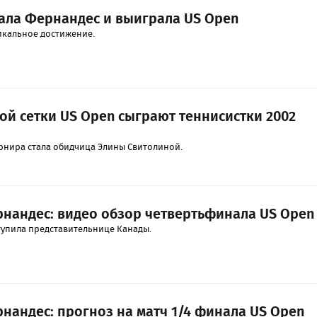
ала Фернандес и выиграла US Open
икальное достижение.
ой сетки US Open сыграют теннисистки 2002
рнира стала обидчица Элины Свитолиной.
рнандес: видео обзор четвертьфинала US Open
ступила представительнице Канады.
нандес: прогноз на матч 1/4 финала US Open