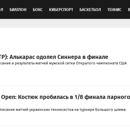
ОЛ
БИАТЛОН
БОКС
КИБЕРСПОРТ
БАСКЕТБОЛ
ТЕННИС
ТОСПОРТ
TP): Алькарас одолел Синнера в финале
ание и результаты матчей мужской сетки Открытого чемпионата США
 Open: Костюк пробилась в 1/8 финала парног
списание матчей украинских теннисистов на турнире Большого шлема.