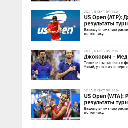
2021 Г., 13 СЕНТЯБРЯ, 06:28
US Open (ATP):
результаты тур
Вашему вниманию распис
по теннису.
2021 Г., 12 СЕНТЯБРЯ, 11:46
Джокович - Мед
Теннисисты сыграют в ф
Узнай, у кого из соперн
2021 Г., 12 СЕНТЯБРЯ, 06:46
US Open (WTA):
результаты тур
Вашему вниманию распис
по теннису.