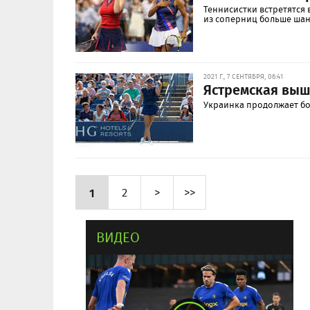
Теннисистки встретятся
из соперниц больше шанс
2021 Г., 7 СЕНТЯБРЯ, 06:41
Ястремская выш
Украинка продолжает бо
1
2
>
>>
ВИДЕО