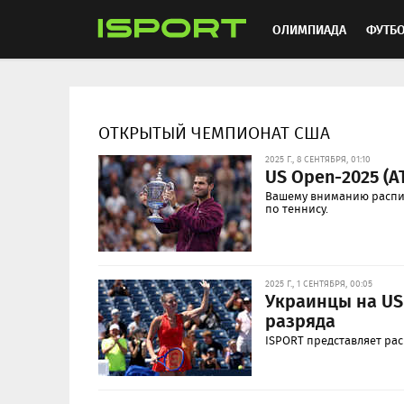
ОЛИМПИАДА
ФУТБ
ХОККЕЙ
ММА
АВ
ОТКРЫТЫЙ ЧЕМПИОНАТ США
2025 Г., 8 СЕНТЯБРЯ, 01:10
US Open-2025 (A
Вашему вниманию распис
по теннису.
2025 Г., 1 СЕНТЯБРЯ, 00:05
Украинцы на US
разряда
ISPORT представляет ра