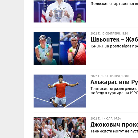
Польская спортсменка в
2022 Г., 10 СЕНТЯБРЯ, 13:30
Швьонтек – Жаб
ISPORT.ua розповідає пр
2022 Г., 10 СЕНТЯБРЯ, 10:00
Алькарас или Ру
Теннисисты разыгрывают
победу в турнире на ISPO
2022 Г., 1 ИЮЛЯ, 07:24
Джокович прок
Теннисиста могут не пус