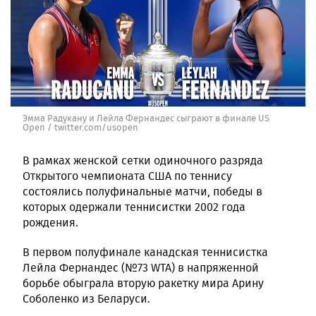
Эмма Радукану и Лейла Фернандес сыграют в финале US
Open / twitter.com/usopen
В рамках женской сетки одиночного разряда
Открытого чемпионата США по теннису
состоялись полуфинальные матчи, победы в
которых одержали теннисистки 2002 года
рождения.
В первом полуфинале канадская теннисистка
Лейла Фернандес (№73 WTA) в напряженной
борьбе обыграла вторую ракетку мира Арину
Соболенко из Беларуси.