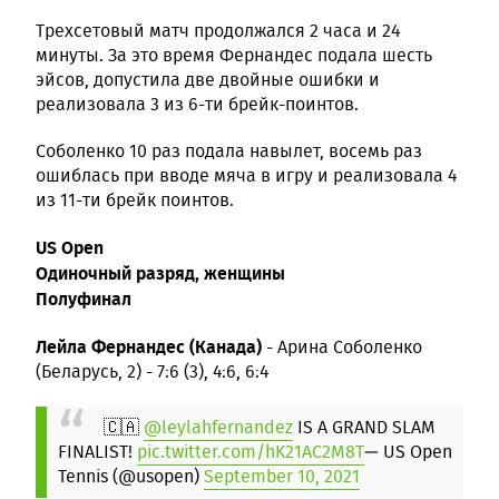
Трехсетовый матч продолжался 2 часа и 24
минуты. За это время Фернандес подала шесть
эйсов, допустила две двойные ошибки и
реализовала 3 из 6-ти брейк-поинтов.
Соболенко 10 раз подала навылет, восемь раз
ошиблась при вводе мяча в игру и реализовала 4
из 11-ти брейк поинтов.
US Open
Одиночный разряд, женщины
Полуфинал
Лейла Фернандес (Канада)
- Арина Соболенко
(Беларусь, 2) - 7:6 (3), 4:6, 6:4
🇨🇦
@leylahfernandez
IS A GRAND SLAM
FINALIST!
pic.twitter.com/hK21AC2M8T
— US Open
Tennis (@usopen)
September 10, 2021