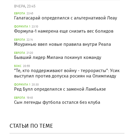
ВЧЕРА, 23:45
ЕВРОПА
23:45
Галатасарай определился с альтернативой Леау
ФОРМУЛА 1
23:10
Формула-1 намерена еще снизить вес болидов
ЕВРОПА
22:14
Моуринью ввел новые правила внутри Реала
ЕВРОПА
21:20
Бывший лидер Милана покинул команду
БОКС
20:55
"Те, кто поддерживают войну - террористы": Усик
выступил против допуска росиян на Олимпиаду
ФОРМУЛА 1
20:30
Ред Булл определился с заменой Ламбьязе
ЕВРОПА
19:45
Сын легенды футбола остался без клуба
СТАТЬИ ПО ТЕМЕ