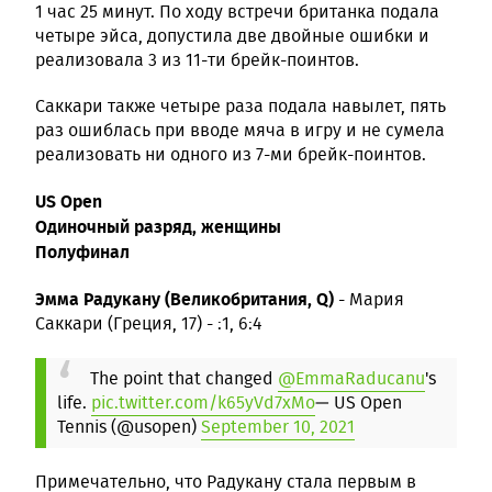
1 час 25 минут. По ходу встречи британка подала
четыре эйса, допустила две двойные ошибки и
реализовала 3 из 11-ти брейк-поинтов.
Саккари также четыре раза подала навылет, пять
раз ошиблась при вводе мяча в игру и не сумела
реализовать ни одного из 7-ми брейк-поинтов.
US Open
Одиночный разряд, женщины
Полуфинал
Эмма Радукану (Великобритания, Q)
- Мария
Саккари (Греция, 17) - :1, 6:4
The point that changed
@EmmaRaducanu
's
life.
pic.twitter.com/k65yVd7xMo
— US Open
Tennis (@usopen)
September 10, 2021
Примечательно, что Радукану стала первым в