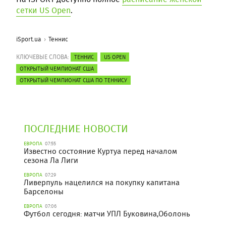
сетки US Open
.
iSport.ua
Теннис
КЛЮЧЕВЫЕ СЛОВА:
ТЕННИС
US OPEN
ОТКРЫТЫЙ ЧЕМПИОНАТ США
ОТКРЫТЫЙ ЧЕМПИОНАТ США ПО ТЕННИСУ
ПОСЛЕДНИЕ НОВОСТИ
ЕВРОПА
07:55
Известно состояние Куртуа перед началом
сезона Ла Лиги
ЕВРОПА
07:29
Ливерпуль нацелился на покупку капитана
Барселоны
ЕВРОПА
07:06
Футбол сегодня: матчи УПЛ Буковина,Оболонь