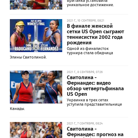
Британка установила
уникальное достижение.
2021 Г., 10 СЕНТЯБРЯ, 08:21
В финале женской
сетки US Open сыграют
теннисистки 2002 года
рождения
Одной из финалисток
турнира стала обидчица
Элины Свитолиной.
2021 Г., 8 СЕНТЯБРЯ, 07:26
Свитолина -
Фернандес: видео
обзор четвертьфинала
US Open
Украинка в трех сетах
уступила представительнице
Канады.
2021 Г., 7 СЕНТЯБРЯ, 08:24
Свитолина -
Фернандес: прогноз на