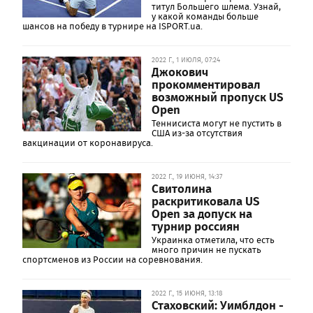
титул Большего шлема. Узнай,
у какой команды больше
шансов на победу в турнире на ISPORT.ua.
2022 Г., 1 ИЮЛЯ, 07:24
Джокович
прокомментировал
возможный пропуск US
Open
Теннисиста могут не пустить в
США из-за отсутствия
вакцинации от коронавируса.
2022 Г., 19 ИЮНЯ, 14:37
Свитолина
раскритиковала US
Open за допуск на
турнир россиян
Украинка отметила, что есть
много причин не пускать
спортсменов из России на соревнования.
2022 Г., 15 ИЮНЯ, 13:18
Стаховский: Уимблдон -