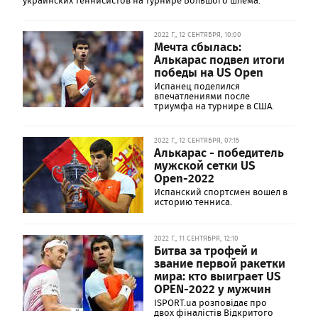
украинских теннисистов на турнире Большого шлема.
2022 Г., 12 СЕНТЯБРЯ, 10:00
Мечта сбылась:
Алькарас подвел итоги
победы на US Open
Испанец поделился
впечатлениями после
триумфа на турнире в США.
2022 Г., 12 СЕНТЯБРЯ, 07:15
Алькарас - победитель
мужской сетки US
Open-2022
Испанский спортсмен вошел в
историю тенниса.
2022 Г., 11 СЕНТЯБРЯ, 12:10
Битва за трофей и
звание первой ракетки
мира: кто выиграет US
OPEN-2022 у мужчин
ISPORT.ua розповідає про
двох фіналістів Відкритого