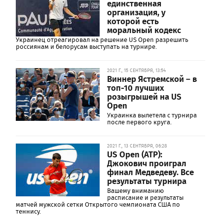
единственная
организация, у
которой есть
моральный кодекс
Украинец отреагировал на решение US Open разрешить
россиянам и белорусам выступать на турнире.
2021 Г., 15 СЕНТЯБРЯ, 13:54
Виннер Ястремской – в
топ-10 лучших
розыгрышей на US
Open
Украинка вылетела с турнира
после первого круга.
2021 Г., 13 СЕНТЯБРЯ, 06:28
US Open (ATP):
Джокович проиграл
финал Медведеву. Все
результаты турнира
Вашему вниманию
расписание и результаты
матчей мужской сетки Открытого чемпионата США по
теннису.