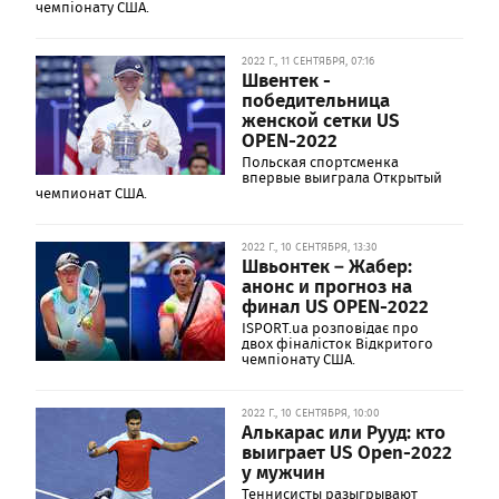
чемпіонату США.
2022 Г., 11 СЕНТЯБРЯ, 07:16
Швентек -
победительница
женской сетки US
OPEN-2022
Польская спортсменка
впервые выиграла Открытый
чемпионат США.
2022 Г., 10 СЕНТЯБРЯ, 13:30
Швьонтек – Жабер:
анонс и прогноз на
финал US OPEN-2022
ISPORT.ua розповідає про
двох фіналісток Відкритого
чемпіонату США.
2022 Г., 10 СЕНТЯБРЯ, 10:00
Алькарас или Рууд: кто
выиграет US Open-2022
у мужчин
Теннисисты разыгрывают