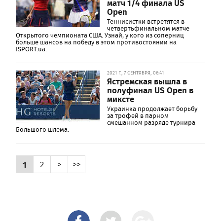
матч 1/4 финала US
Open
Теннисистки встретятся в
четвертьфинальном матче
Открытого чемпионата США. Узнай, у кого из соперниц
больше шансов на победу в этом противостоянии на
ISPORT.ua.
2021 Г., 7 СЕНТЯБРЯ, 06:41
Ястремская вышла в
полуфинал US Open в
миксте
Украинка продолжает борьбу
за трофей в парном
смешанном разряде турнира
Большого шлема.
1
2
>
>>