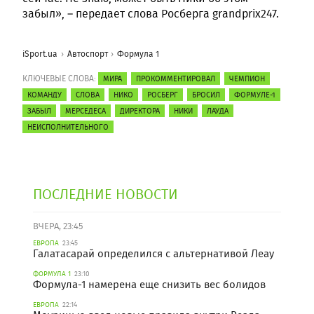
забыл», – передает слова Росберга grandprix247.
iSport.ua
Автоспорт
Формула 1
КЛЮЧЕВЫЕ СЛОВА:
МИРА
ПРОКОММЕНТИРОВАЛ
ЧЕМПИОН
КОМАНДУ
СЛОВА
НИКО
РОСБЕРГ
БРОСИЛ
ФОРМУЛЕ-1
ЗАБЫЛ
МЕРСЕДЕСА
ДИРЕКТОРА
НИКИ
ЛАУДА
НЕИСПОЛНИТЕЛЬНОГО
ПОСЛЕДНИЕ НОВОСТИ
ВЧЕРА, 23:45
ЕВРОПА
23:45
Галатасарай определился с альтернативой Леау
ФОРМУЛА 1
23:10
Формула-1 намерена еще снизить вес болидов
ЕВРОПА
22:14