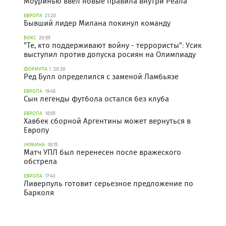
Моуринью ввел новые правила внутри Реала
ЕВРОПА
21:20
Бывший лидер Милана покинул команду
БОКС
20:55
"Те, кто поддерживают войну - террористы": Усик
выступил против допуска росиян на Олимпиаду
ФОРМУЛА 1
20:30
Ред Булл определился с заменой Ламбьязе
ЕВРОПА
19:45
Сын легенды футбола остался без клуба
ЕВРОПА
18:55
Хавбек сборной Аргентины может вернуться в
Европу
УКРАИНА
18:15
Матч УПЛ был перенесен после вражеского
обстрела
ЕВРОПА
17:40
Ливерпуль готовит серьезное предложение по
Барколя