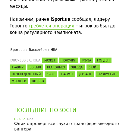
месяцы.
iSport.ua
Напомним, ранее
сообщал, лидеру
Торонто
требуется операция
– игрок выбыл до
конца регулярного чемпионата.
iSport.ua
Баскетбол
НБА
КЛЮЧЕВЫЕ СЛОВА:
МОЖЕТ
ПОЛУЧИЛ
ИЗ-ЗА
ГОЛДЕН
ТРАВМУ
ВЫБЫЛ
НЕСКОЛЬКО
ЗВЕЗДА
СТЭЙТ
НЕОПРЕДЕЛЕННЫЙ
СРОК
ТРАВМЫ
ДЮРАНТ
ПРОПУСТИТЬ
МЕСЯЦЕВ
КОЛЕНА
ПОСЛЕДНИЕ НОВОСТИ
ЕВРОПА
13:46
Флик опроверг все слухи о трансфере звёздного
вингера