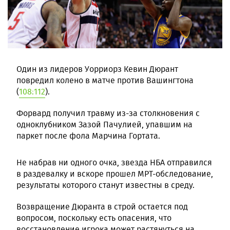
Один из лидеров Уорриорз Кевин Дюрант
повредил колено в матче против Вашингтона
(
108:112
).
Форвард получил травму из-за столкновения с
одноклубником Зазой Пачулией, упавшим на
паркет после фола Марчина Гортата.
Не набрав ни одного очка, звезда НБА отправился
в раздевалку и вскоре прошел МРТ-обследование,
результаты которого станут известны в среду.
Возвращение Дюранта в строй остается под
вопросом, поскольку есть опасения, что
восстановление игрока может растянуться на