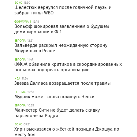
БОКС
13:30
Шелестюк вернулся после годичной паузы и
забрал титул WBO
ФОРМУЛА 1
12:48
Вольфф шокировал заявлением о будущем
доминировании в Ф-1
ЕВРОПА
12:21
Вальверде раскрыл неожиданную сторону
Моуринью в Реале
ЕВРОПА
11:47
ФИФА обвинила критиков в скоординированных
попытках подорвать организацию
НБА
11:24
Звезда Далласа возвращается после травмы
ТЕННИС
10:48
Мудрик может снова покинуть Челси
ЕВРОПА
10:25
Манчестер Сити не будет делать скидку
Барселоне за Родри
БОКС
09:51
Хирн высказался о жёсткой позиции Джошуа по
месту боя