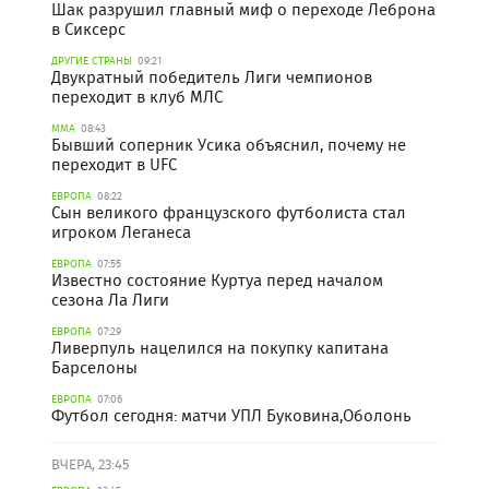
Шак разрушил главный миф о переходе Леброна
в Сиксерс
ДРУГИЕ СТРАНЫ
09:21
Двукратный победитель Лиги чемпионов
переходит в клуб МЛС
ММА
08:43
Бывший соперник Усика объяснил, почему не
переходит в UFC
ЕВРОПА
08:22
Сын великого французского футболиста стал
игроком Леганеса
ЕВРОПА
07:55
Известно состояние Куртуа перед началом
сезона Ла Лиги
ЕВРОПА
07:29
Ливерпуль нацелился на покупку капитана
Барселоны
ЕВРОПА
07:06
Футбол сегодня: матчи УПЛ Буковина,Оболонь
ВЧЕРА, 23:45