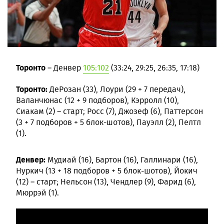
Торонто
– Денвер
105:102
(33:24, 29:25, 26:35, 17:18)
Торонто:
ДеРозан (33), Лоури (29 + 7 передач),
Валанчюнас (12 + 9 подборов), Кэрролл (10),
Сиакам (2) – старт; Росс (7), Джозеф (6), Паттерсон
(3 + 7 подборов + 5 блок-шотов), Пауэлл (2), Пелтл
(1).
Денвер:
Мудиай (16), Бартон (16), Галлинари (16),
Нуркич (13 + 18 подборов + 5 блок-шотов), Йокич
(12) – старт; Нельсон (13), Чендлер (9), Фарид (6),
Мюррэй (1).