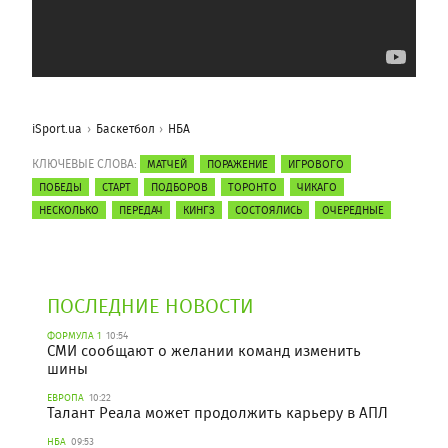
iSport.ua
Баскетбол
НБА
КЛЮЧЕВЫЕ СЛОВА:
МАТЧЕЙ
ПОРАЖЕНИЕ
ИГРОВОГО
ПОБЕДЫ
СТАРТ
ПОДБОРОВ
ТОРОНТО
ЧИКАГО
НЕСКОЛЬКО
ПЕРЕДАЧ
КИНГЗ
СОСТОЯЛИСЬ
ОЧЕРЕДНЫЕ
ПОСЛЕДНИЕ НОВОСТИ
ФОРМУЛА 1
10:54
СМИ сообщают о желании команд изменить
шины
ЕВРОПА
10:22
Талант Реала может продолжить карьеру в АПЛ
НБА
09:53