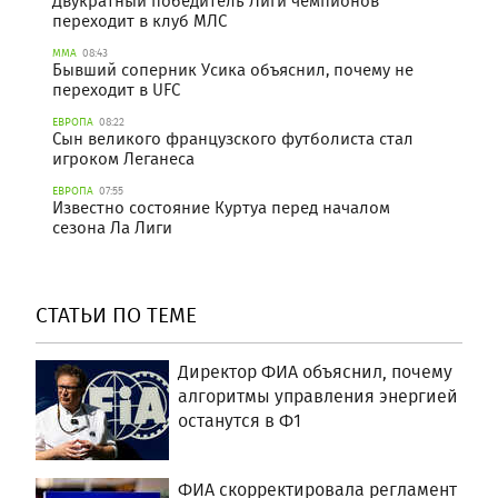
Двукратный победитель Лиги чемпионов
переходит в клуб МЛС
ММА
08:43
Бывший соперник Усика объяснил, почему не
переходит в UFC
ЕВРОПА
08:22
Сын великого французского футболиста стал
игроком Леганеса
ЕВРОПА
07:55
Известно состояние Куртуа перед началом
сезона Ла Лиги
СТАТЬИ ПО ТЕМЕ
Директор ФИА объяснил, почему
алгоритмы управления энергией
останутся в Ф1
ФИА скорректировала регламент