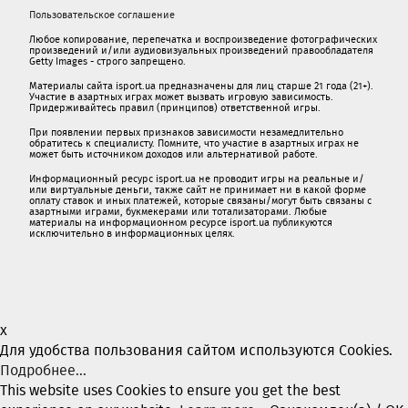
Пользовательское соглашение
Любое копирование, перепечатка и воспроизведение фотографических
произведений и/или аудиовизуальных произведений правообладателя
Getty Images - строго запрещено.
Материалы сайта isport.ua предназначены для лиц старше 21 года (21+).
Участие в азартных играх может вызвать игровую зависимость.
Придерживайтесь правил (принципов) ответственной игры.
При появлении первых признаков зависимости незамедлительно
обратитесь к специалисту. Помните, что участие в азартных играх не
может быть источником доходов или альтернативой работе.
Информационный ресурс isport.ua не проводит игры на реальные и/
или виртуальные деньги, также сайт не принимает ни в какой форме
oплaту ставок и иных платежей, которые связаны/могут быть связаны c
азартными игрaми, букмекерами или тотализаторами. Любые
материалы на информационном ресурсе isport.ua публикуютcя
исключительно в информационных целях.
x
Для удобства пользования сайтом используются Cookies.
Подробнее...
This website uses Cookies to ensure you get the best