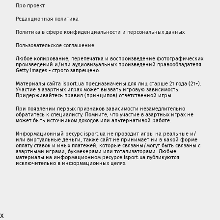
Про проект
Редакционная политика
Политика в сфере конфиденциальности и персональных данных
Пользовательское соглашение
Любое копирование, перепечатка и воспроизведение фотографических
произведений и/или аудиовизуальных произведений правообладателя
Getty Images - строго запрещено.
Материалы сайта isport.ua предназначены для лиц старше 21 года (21+).
Участие в азартных играх может вызвать игровую зависимость.
Придерживайтесь правил (принципов) ответственной игры.
При появлении первых признаков зависимости незамедлительно
обратитесь к специалисту. Помните, что участие в азартных играх не
может быть источником доходов или альтернативой работе.
Информационный ресурс isport.ua не проводит игры на реальные и/
или виртуальные деньги, также сайт не принимает ни в какой форме
oплaту ставок и иных платежей, которые связаны/могут быть связаны c
азартными игрaми, букмекерами или тотализаторами. Любые
материалы на информационном ресурсе isport.ua публикуютcя
исключительно в информационных целях.
x