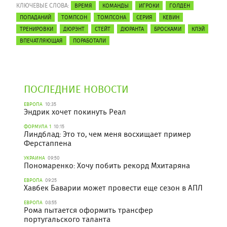
КЛЮЧЕВЫЕ СЛОВА:
ВРЕМЯ
КОМАНДЫ
ИГРОКИ
ГОЛДЕН
ПОПАДАНИЙ
ТОМПСОН
ТОМПСОНА
СЕРИЯ
КЕВИН
ТРЕНИРОВКИ
ДЮРЭНТ
СТЕЙТ
ДЮРАНТА
БРОСКАМИ
КЛЭЙ
ВПЕЧАТЛЯЮЩАЯ
ПОРАБОТАЛИ
ПОСЛЕДНИЕ НОВОСТИ
ЕВРОПА
10:35
Эндрик хочет покинуть Реал
ФОРМУЛА 1
10:15
Линдблад: Это то, чем меня восхищает пример
Ферстаппена
УКРАИНА
09:50
Пономаренко: Хочу побить рекорд Мхитаряна
ЕВРОПА
09:25
Хавбек Баварии может провести еще сезон в АПЛ
ЕВРОПА
08:55
Рома пытается оформить трансфер
португальского таланта