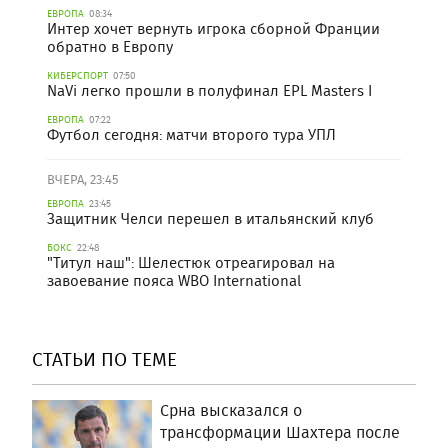
ЕВРОПА
08:34
Интер хочет вернуть игрока сборной Франции
обратно в Европу
КИБЕРСПОРТ
07:50
NaVi легко прошли в полуфинал EPL Masters I
ЕВРОПА
07:22
Футбол сегодня: матчи второго тура УПЛ
ВЧЕРА, 23:45
ЕВРОПА
23:45
Защитник Челси перешел в итальянский клуб
БОКС
22:48
"Титул наш": Шелестюк отреагировал на
завоевание пояса WBO International
СТАТЬИ ПО ТЕМЕ
Срна высказался о
трансформации Шахтера после