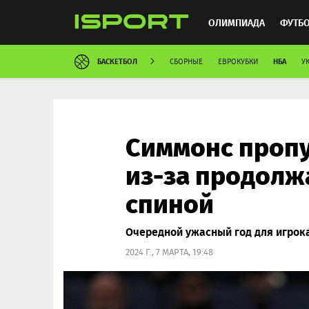
ОЛИМПИАДА
ФУТБ
БАСКЕТБОЛ
НБА
СБОРНЫЕ
ЕВРОКУБКИ
У
ХОККЕЙ
ММА
АВ
Симмонс пропу
из-за продолж
спиной
Очередной ужасный год для игрок
2024 Г., 7 МАРТА, 19:48