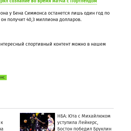
рял сознание во время матча с Портлендом
езона у Бена Симмонса останется лишь один год по
 он получит 40,3 миллиона долларов.
 интересный спортивный контент можно в нашем
ОНС
НБА: Юта с Михайлюком
 к
уступила Лейкерс,
на
Бостон победил Бруклин