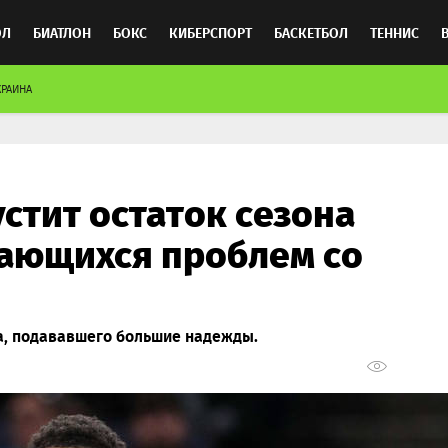
ОЛ
БИАТЛОН
БОКС
КИБЕРСПОРТ
БАСКЕТБОЛ
ТЕННИС
КРАИНА
ТОСПОРТ
стит остаток сезона
ающихся проблем со
а, подававшего большие надежды.