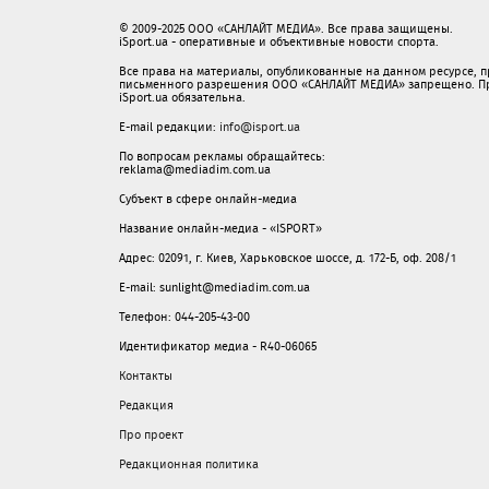
© 2009-2025 ООО «САНЛАЙТ МЕДИА». Все права защищены.
iSport.ua - оперативные и объективные новости спорта.
Все права на материалы, опубликованные на данном ресурсе, 
письменного разрешения ООО «САНЛАЙТ МЕДИА» запрещено. При
iSport.ua обязательна.
E-mail редакции:
info@isport.ua
По вопросам рекламы обращайтесь:
reklama@mediadim.com.ua
Субъект в сфере онлайн-медиа
Название онлайн-медиа - «ISPORT»
Адрес: 02091, г. Киев, Харьковское шоссе, д. 172-Б, оф. 208/1
E-mail: sunlight@mediadim.com.ua
Телефон: 044-205-43-00
Идентификатор медиа - R40-06065
Контакты
Редакция
Про проект
Редакционная политика