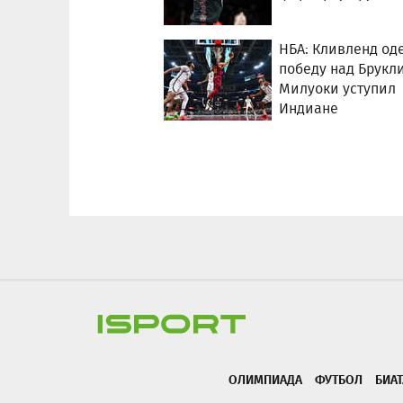
НБА: Кливленд од
победу над Брукл
Милуоки уступил
Индиане
ОЛИМПИАДА
ФУТБОЛ
БИА