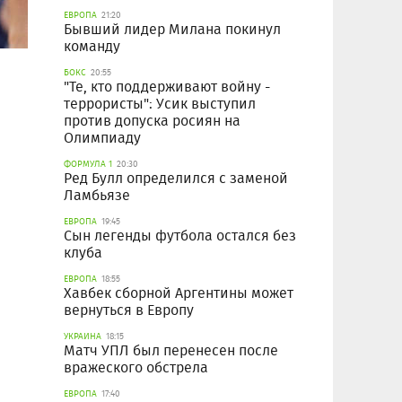
ЕВРОПА
21:20
Бывший лидер Милана покинул
команду
БОКС
20:55
"Те, кто поддерживают войну -
террористы": Усик выступил
против допуска росиян на
Олимпиаду
ФОРМУЛА 1
20:30
Ред Булл определился с заменой
Ламбьязе
ЕВРОПА
19:45
Сын легенды футбола остался без
клуба
ЕВРОПА
18:55
Хавбек сборной Аргентины может
вернуться в Европу
УКРАИНА
18:15
Матч УПЛ был перенесен после
вражеского обстрела
ЕВРОПА
17:40