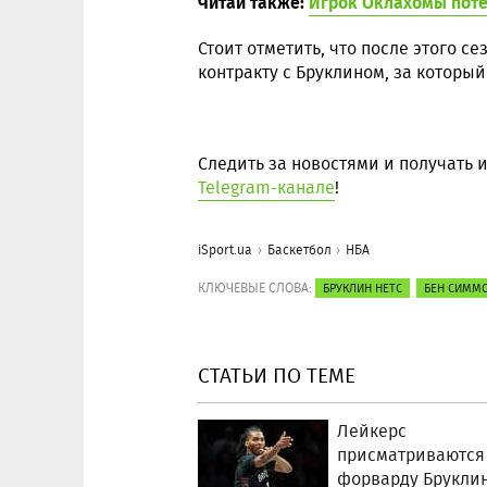
Читай также:
Игрок Оклахомы поте
Стоит отметить, что после этого с
контракту с Бруклином, за который
Следить за новостями и получать
Telegram-канале
!
iSport.ua
Баскетбол
НБА
КЛЮЧЕВЫЕ СЛОВА:
БРУКЛИН НЕТС
БЕН СИММ
СТАТЬИ ПО ТЕМЕ
Лейкерс
присматриваются
форварду Брукли