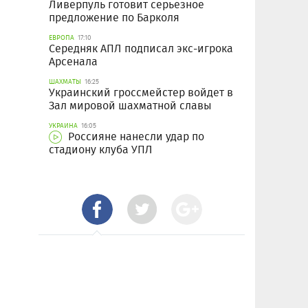
Ливерпуль готовит серьезное
предложение по Барколя
ЕВРОПА
17:10
Середняк АПЛ подписал экс-игрока
Арсенала
ШАХМАТЫ
16:25
Украинский гроссмейстер войдет в
Зал мировой шахматной славы
УКРАИНА
16:05
Россияне нанесли удар по
стадиону клуба УПЛ