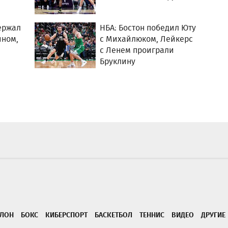
ержал
НБА: Бостон победил Юту
ином,
с Михайлюком, Лейкерс
с Ленем проиграли
Бруклину
ТЛОН
БОКС
КИБЕРСПОРТ
БАСКЕТБОЛ
ТЕННИС
ВИДЕО
ДРУГИЕ