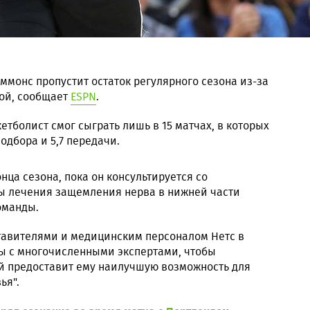
иммонс пропустит остаток регулярного сезона из-за
ой, сообщает
ESPN
.
етболист смог сыграть лишь в 15 матчах, в которых
подбора и 5,7 передачи.
онца сезона, пока он консультируется со
ы лечения защемления нерва в нижней части
оманды.
тавителями и медицинским персоналом Нетс в
ы с многочисленными экспертами, чтобы
ый предоставит ему наилучшую возможность для
ья".