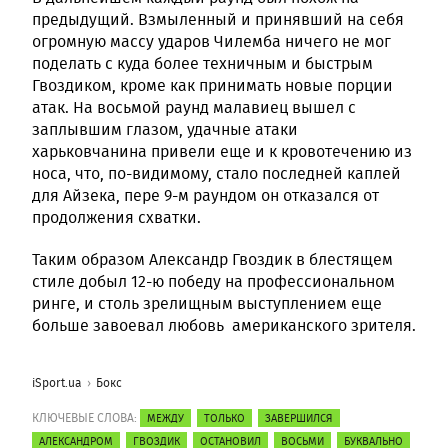
предыдущий. Взмыленный и принявший на себя
огромную массу ударов Чилемба ничего не мог
поделать с куда более техничным и быстрым
Гвоздиком, кроме как принимать новые порции
атак. На восьмой раунд малавиец вышел с
заплывшим глазом, удачные атаки
харьковчанина привели еще и к кровотечению из
носа, что, по-видимому, стало последней каплей
для Айзека, пере 9-м раундом он отказался от
продолжения схватки.
Таким образом Александр Гвоздик в блестящем
стиле добыл 12-ю победу на профессиональном
ринге, и столь зрелищным выступлением еще
больше завоевал любовь американского зрителя.
iSport.ua
Бокс
КЛЮЧЕВЫЕ СЛОВА:
МЕЖДУ
ТОЛЬКО
ЗАВЕРШИЛСЯ
АЛЕКСАНДРОМ
ГВОЗДИК
ОСТАНОВИЛ
ВОСЬМИ
БУКВАЛЬНО