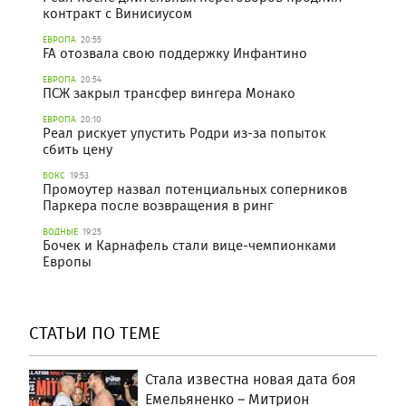
контракт с Винисиусом
ЕВРОПА
20:55
FA отозвала свою поддержку Инфантино
ЕВРОПА
20:54
ПСЖ закрыл трансфер вингера Монако
ЕВРОПА
20:10
Реал рискует упустить Родри из-за попыток
сбить цену
БОКС
19:53
Промоутер назвал потенциальных соперников
Паркера после возвращения в ринг
ВОДНЫЕ
19:25
Бочек и Карнафель стали вице-чемпионками
Европы
СТАТЬИ ПО ТЕМЕ
Стала известна новая дата боя
Емельяненко – Митрион