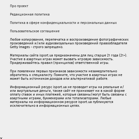
Про проект
Редакционная политика
Политика в сфере конфиденциальности и персональных данных
Пользовательское соглашение
Любое копирование, перепечатка и воспроизведение фотографических
произведений и/или аудиовизуальных произведений правообладателя
Getty Images - строго запрещено.
Материалы сайта isport.ua предназначены для лиц старше 21 года (21+).
Участие в азартных играх может вызвать игровую зависимость.
Придерживайтесь правил (принципов) ответственной игры.
При появлении первых признаков зависимости незамедлительно
обратитесь к специалисту. Помните, что участие в азартных играх не
может быть источником доходов или альтернативой работе.
Информационный ресурс isport.ua не проводит игры на реальные и/
или виртуальные деньги, также сайт не принимает ни в какой форме
oплaту ставок и иных платежей, которые связаны/могут быть связаны c
азартными игрaми, букмекерами или тотализаторами. Любые
материалы на информационном ресурсе isport.ua публикуютcя
исключительно в информационных целях.
x