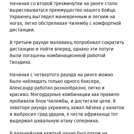
Начиная со второй трехминутки на ринге стало
вырисовываться преимущество нашего бойца.
Украинец выглядел маневренным и легким на
ногах, легко обстреливая Чилембу с комфортной
дистанции.
В третьем раунде малавиец попробовал сократить
дистанцию и пойти вперед, однако эти потуги
были погашены комбинационной работой
Гвоздика.
Начиная с четвертого раунда на ринге можно
было наблюдать только одного боксера,
Александр работал разнообразно, легко и
красиво. Мнгоударные комбинации как правило
пробивали блок Чилембы, и достигали цели. В
экваторе раунда украинец зажал Айзека у канатов
и выбросил град ударов, к чести африканца тот
выдержал шквальную атаку соперника.
В дальнейшем каждый раунд был похож на