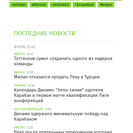
ЧИЛЕМБУ
АЙЗЕКОМ
ЧИЛЕМБОЙ
ГВОЗДИКОМ
РАУНДАХ
ПОСЛЕДНИЕ НОВОСТИ
ВЧЕРА, 23:42
ЕВРОПА
23:42
Тоттенхэм сумел сохранить одного из лидеров
команды
ЕВРОПА
23:05
Милан отказался продать Леау в Турцию
УКРАИНА
22:40
Календарь Динамо: "бело-синие" одолели
Карабах в первом матче квалификации Лиги
конференций
ЛИГА КОНФЕРЕНЦИЙ
21:58
Динамо одержало минимальную победу над
Карабахом
ЕВРОПА
21:30
Реал после длительных переговоров продлил