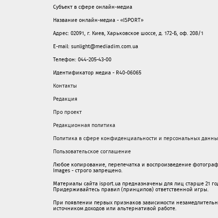
Субъект в сфере онлайн-медиа
Название онлайн-медиа - «ISPORT»
Адрес: 02091, г. Киев, Харьковское шоссе, д. 172-Б, оф. 208/1
E-mail: sunlight@mediadim.com.ua
Телефон: 044-205-43-00
Идентификатор медиа - R40-06065
Контакты
Редакция
Про проект
Редакционная политика
Политика в сфере конфиденциальности и персональных данны
Пользовательское соглашение
Любое копирование, перепечатка и воспроизведение фотограф
Images - строго запрещено.
Материалы сайта isport.ua предназначены для лиц старше 21 год
Придерживайтесь правил (принципов) ответственной игры.
При появлении первых признаков зависимости незамедлительно 
источником доходов или альтернативой работе.