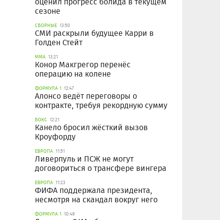
оценил прогресс болида в текущем
сезоне
СБОРНЫЕ
13:50
СМИ раскрыли будущее Карри в
Голден Стейт
ММА
13:21
Конор Макгрегор перенёс
операцию на колене
ФОРМУЛА 1
12:47
Алонсо ведёт переговоры о
контракте, требуя рекордную сумму
БОКС
12:21
Канело бросил жёсткий вызов
Кроуфорду
ЕВРОПА
11:51
Ливерпуль и ПСЖ не могут
договориться о трансфере вингера
ЕВРОПА
11:23
ФИФА поддержала президента,
несмотря на скандал вокруг него
ФОРМУЛА 1
10:49