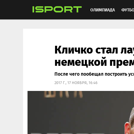
ОЛИМПИАДА
ФУТБ
ХОККЕЙ
ММА
АВ
Кличко стал л
немецкой пре
После чего пообещал построить ус
2017 Г., 17 НОЯБРЯ, 16:46