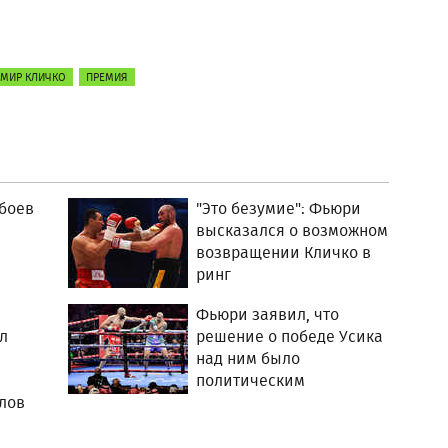
МИР КЛИЧКО
ПРЕМИЯ
 боев
"Это безумие": Фьюри
высказался о возможном
возвращении Кличко в
ринг
Фьюри заявил, что
л
решение о победе Усика
над ним было
политическим
лов