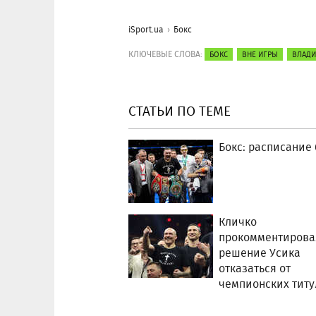
iSport.ua
Бокс
КЛЮЧЕВЫЕ СЛОВА:
БОКС
ВНЕ ИГРЫ
ВЛАДИ
СТАТЬИ ПО ТЕМЕ
Бокс: расписание
Кличко
прокомментирова
решение Усика
отказаться от
чемпионских титу