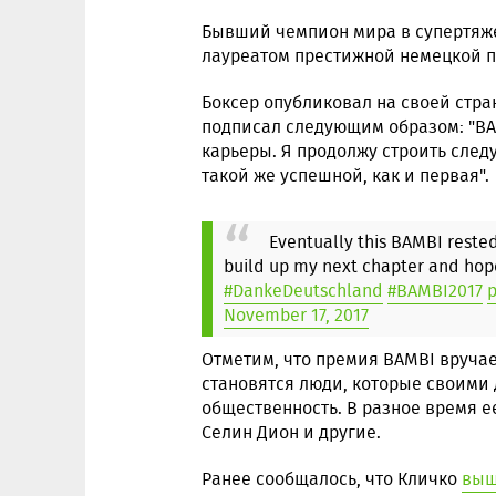
Бывший чемпион мира в супертяже
лауреатом престижной немецкой 
Боксер опубликовал на своей стра
подписал следующим образом: "BAM
карьеры. Я продолжу строить след
такой же успешной, как и первая".
Eventually this BAMBI rested,
build up my next chapter and hopef
#DankeDeutschland
#BAMBI2017
p
November 17, 2017
Отметим, что премия BAMBI вручает
становятся люди, которые своим
общественность. В разное время 
Селин Дион и другие.
Ранее сообщалось, что Кличко
выш