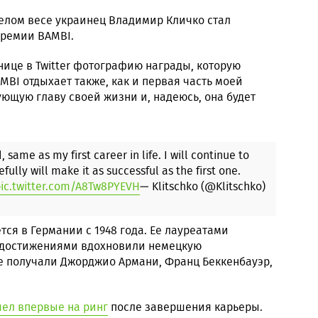
лом весе украинец Владимир Кличко стал
премии BAMBI.
нице в Twitter фотографию награды, которую
BI отдыхает также, как и первая часть моей
ующую главу своей жизни и, надеюсь, она будет
 same as my first career in life. I will continue to
ully will make it as successful as the first one.
ic.twitter.com/A8Tw8PYEVH
— Klitschko (@Klitschko)
ся в Германии с 1948 года. Ее лауреатами
и достижениями вдохновили немецкую
ее получали Джорджио Армани, Франц Беккенбауэр,
ел впервые на ринг
после завершения карьеры.