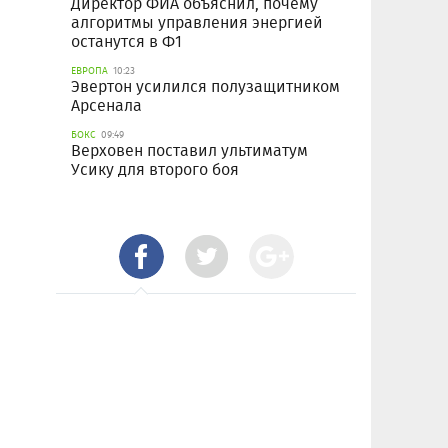
Директор ФИА объяснил, почему
алгоритмы управления энергией
останутся в Ф1
ЕВРОПА
10:23
Эвертон усилился полузащитником
Арсенала
БОКС
09:49
Верховен поставил ультиматум
Усику для второго боя