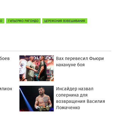
КО
ГИЛЬЕРМО РИГОНДО
ЦЕРЕМОНИЯ ВЗВЕШИВАНИЯ
 боев
Вах перевесил Фьюри
накануне боя
мпион
Инсайдер назвал
соперника для
возвращения Василия
Ломаченко