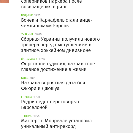
соперников Паркера после
возвращения в ринг
ВОДНЫЕ
19:25
Бочек и Карнафель стали вице-
чемпионками Европы
УКРАИНА
19:05
Сборная Украины получила нового
тренера перед выступлением в
элитном хоккейном дивизионе
ФОРМУЛА 1
18:55
Ферстаппен удивил, назвав свое
главное достижение в жизни
БОКС
18:28
Названа вероятная дата боя
Фьюри и Джошуа
ЕВРОПА
18:20
Родри ведет переговоры с
Барселоной
ТЕННИС
17:45
Мастерс в Монреале установил
уникальный антирекорд