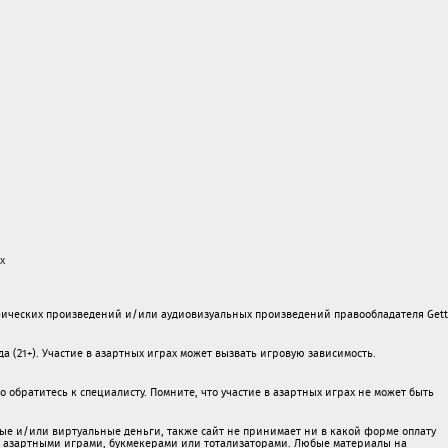
х
ических произведений и/или аудиовизуальных произведений правообладателя Gett
а (21+). Участие в азартных играх может вызвать игровую зависимость.
обратитесь к специалисту. Помните, что участие в азартных играх не может быть
ые и/или виртуальные деньги, также сайт не принимает ни в какой форме oплaту
 c азартными игрaми, букмекерами или тотализаторами. Любые материалы на