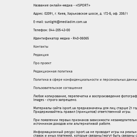
Название онлайн-медиа - «ISPORT»
Адрес: 02091, г. Киев, Харьковское шоссе, д. 172-Б, оф. 208/1
E-mail: sunlight@mediadim.com.ua
Телефон: 044-205-43-00
Идентификатор медиа - R40-06065
Контакты
Редакция
Про проект
Редакционная политика
Политика в сфере конфиденциальности и персональных данны
Пользовательское соглашение
Любое копирование, перепечатка и воспроизведение фотограф
Images - строго запрещено.
Материалы сайта isport.ua предназначены для лиц старше 21 год
Придерживайтесь правил (принципов) ответственной игры.
При появлении первых признаков зависимости незамедлительно 
источником доходов или альтернативой работе.
Информационный ресурс isport.ua не проводит игры на реальн
ставок и иных платежей, которые связаны/могут быть связаны