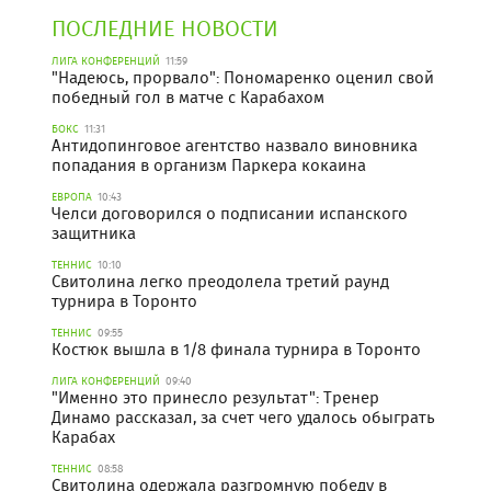
ПОСЛЕДНИЕ НОВОСТИ
ЛИГА КОНФЕРЕНЦИЙ
11:59
"Надеюсь, прорвало": Пономаренко оценил свой
победный гол в матче с Карабахом
БОКС
11:31
Антидопинговое агентство назвало виновника
попадания в организм Паркера кокаина
ЕВРОПА
10:43
Челси договорился о подписании испанского
защитника
ТЕННИС
10:10
Свитолина легко преодолела третий раунд
турнира в Торонто
ТЕННИС
09:55
Костюк вышла в 1/8 финала турнира в Торонто
ЛИГА КОНФЕРЕНЦИЙ
09:40
"Именно это принесло результат": Тренер
Динамо рассказал, за счет чего удалось обыграть
Карабах
ТЕННИС
08:58
Свитолина одержала разгромную победу в