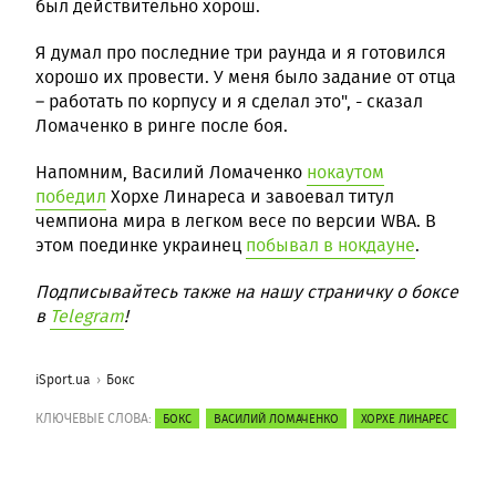
был действительно хорош.
Я думал про последние три раунда и я готовился
хорошо их провести. У меня было задание от отца
– работать по корпусу и я сделал это", - сказал
Ломаченко в ринге после боя.
Напомним, Василий Ломаченко
нокаутом
победил
Хорхе Линареса и завоевал титул
чемпиона мира в легком весе по версии WBA. В
этом поединке украинец
побывал в нокдауне
.
Подписывайтесь также на нашу страничку о боксе
в
Telegram
!
iSport.ua
Бокс
КЛЮЧЕВЫЕ СЛОВА:
БОКС
ВАСИЛИЙ ЛОМАЧЕНКО
ХОРХЕ ЛИНАРЕС