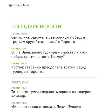
iSport.ua
Бокс
ПОСЛЕДНИЕ НОВОСТИ
ТЕННИС
08:58
Свитолина одержала разгромную победу в
третьем круге "тысячника" в Торонто
СНУКЕР
08:45
China Open: анонс турнира – сможет ли кто-
нибудь противостоять Трампу?
ТЕННИС
08:35
Костюк уверенно преодолела третий раунд
турнира в Торонто
ВЧЕРА, 23:42
ЕВРОПА
23:42
Тоттенхэм сумел сохранить одного из лидеров
команды
ЕВРОПА
23:05
Милан отказался продать Леау в Турцию