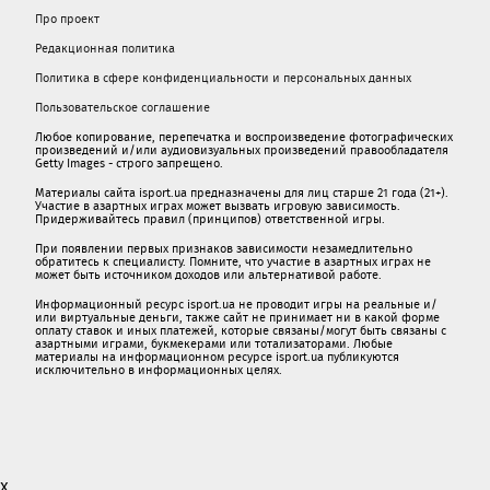
Про проект
Редакционная политика
Политика в сфере конфиденциальности и персональных данных
Пользовательское соглашение
Любое копирование, перепечатка и воспроизведение фотографических
произведений и/или аудиовизуальных произведений правообладателя
Getty Images - строго запрещено.
Материалы сайта isport.ua предназначены для лиц старше 21 года (21+).
Участие в азартных играх может вызвать игровую зависимость.
Придерживайтесь правил (принципов) ответственной игры.
При появлении первых признаков зависимости незамедлительно
обратитесь к специалисту. Помните, что участие в азартных играх не
может быть источником доходов или альтернативой работе.
Информационный ресурс isport.ua не проводит игры на реальные и/
или виртуальные деньги, также сайт не принимает ни в какой форме
oплaту ставок и иных платежей, которые связаны/могут быть связаны c
азартными игрaми, букмекерами или тотализаторами. Любые
материалы на информационном ресурсе isport.ua публикуютcя
исключительно в информационных целях.
x