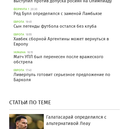
выступил против допуска росиян на Олимпиаду
ФОРМУЛА 1
20:30
Ред Булл определился с заменой Ламбьязе
ЕВРОПА
19:45
Сын легенды футбола остался без клуба
ЕВРОПА
18:55
Хавбек сборной Аргентины может вернуться в
Европу
УКРАИНА
18:15
Матч УПЛ был перенесен после вражеского
обстрела
ЕВРОПА
17:40
Ливерпуль готовит серьезное предложение по
Барколя
СТАТЬИ ПО ТЕМЕ
Галатасарай определился с
альтернативой Леау