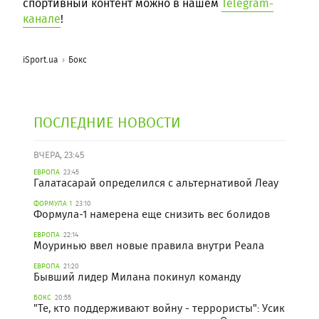
спортивный контент можно в нашем
Telegram-
канале
!
iSport.ua
Бокс
ПОСЛЕДНИЕ НОВОСТИ
ВЧЕРА, 23:45
ЕВРОПА
23:45
Галатасарай определился с альтернативой Леау
ФОРМУЛА 1
23:10
Формула-1 намерена еще снизить вес болидов
ЕВРОПА
22:14
Моуринью ввел новые правила внутри Реала
ЕВРОПА
21:20
Бывший лидер Милана покинул команду
БОКС
20:55
"Те, кто поддерживают войну - террористы": Усик