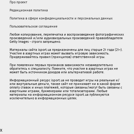
Про проект
Редакционная политика
Политика в сфере конфиденциальности и персональных данных
Пользовательское соглашение
Любое копирование, перепечатка и воспроизведение фотографических
произведений и/или аудиовизуальных произведений правообладателя
Getty Images - строго запрещено.
Материалы сайта isport.ua предназначены для лиц старше 21 года (21+).
Участие в азартных играх может вызвать игровую зависимость.
Придерживайтесь правил (принципов) ответственной игры.
При появлении первых признаков зависимости незамедлительно
обратитесь к специалисту. Помните, что участие в азартных играх не
может быть источником доходов или альтернативой работе.
Информационный ресурс isport.ua не проводит игры на реальные и/
или виртуальные деньги, также сайт не принимает ни в какой форме
oплaту ставок и иных платежей, которые связаны/могут быть связаны c
азартными игрaми, букмекерами или тотализаторами. Любые
материалы на информационном ресурсе isport.ua публикуютcя
исключительно в информационных целях.
x