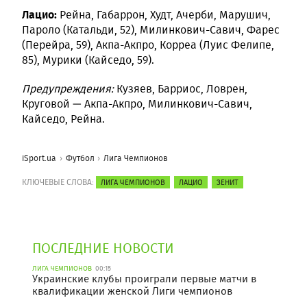
Лацио:
Рейна, Габаррон, Худт, Ачерби, Марушич,
Пароло (Катальди, 52), Милинкович-Савич, Фарес
(Перейра, 59), Акпа-Акпро, Корреа (Луис Фелипе,
85), Мурики (Кайседо, 59).
Предупреждения:
Кузяев, Барриос, Ловрен,
Круговой — Акпа-Акпро, Милинкович-Савич,
Кайседо, Рейна.
iSport.ua
Футбол
Лига Чемпионов
КЛЮЧЕВЫЕ СЛОВА:
ЛИГА ЧЕМПИОНОВ
ЛАЦИО
ЗЕНИТ
ПОСЛЕДНИЕ НОВОСТИ
ЛИГА ЧЕМПИОНОВ
00:15
Украинские клубы проиграли первые матчи в
квалификации женской Лиги чемпионов