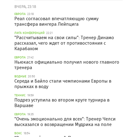
ВЧЕРА, 23:18
ЕВРОПА
23:18
Реал согласовал впечатляющую сумму
трансфера вингера Лейпцига
ЛИГА КОНФЕРЕНЦИЙ
22:21
"Рассчитываем на свои силы": Тренер Динамо
рассказал, чего ждет от противостояния с
Карабахом
ЕВРОПА
21:42
Ньюкасл официально получил нового главного
тренера
ВОДНЫЕ
20:50
Середа и Байло стали чемпионами Европы в
прыжках в воду
ТЕННИС
19:59
Подрез уступила во втором круге турнира в
Варшаве
ЕВРОПА
19:35
"Очень эмоционально для всех": Тренер Челси
высказался о возвращении Мудрика на поле
БОКС
18:54