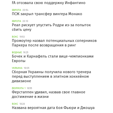
FA отозвала свою поддержку Инфантино
ЕВРОПА
20:54
ПСЖ закрыл трансфер вингера Монако
ЕВРОПА
20:10
Реал рискует упустить Родри из-за попыток
сбить цену
БОКС
19:53
Промоутер назвал потенциальных соперников
Паркера после возвращения в ринг
ВОДНЫЕ
19:25
Бочек и Карнафель стали вице-чемпионками
Европы
УКРАИНА
19:05
Сборная Украины получила нового тренера
перед выступлением в элитном хоккейном
дивизионе
ФОРМУЛА 1
18:55
Ферстаппен удивил, назвав свое главное
достижение в жизни
БОКС
18:28
Названа вероятная дата боя Фьюри и Джошуа