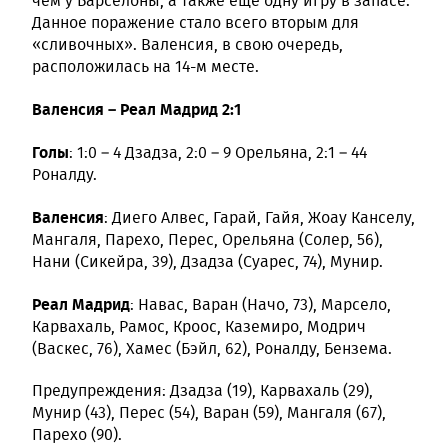
чем у Барселоны, а также еще одну игру в запасе.
Данное поражение стало всего вторым для
«сливочных». Валенсия, в свою очередь,
расположилась на 14-м месте.
Валенсия – Реал Мадрид 2:1
Голы
: 1:0 – 4 Дзадза, 2:0 – 9 Орельяна, 2:1 – 44
Роналду.
Валенсия
: Диего Алвес, Гарай, Гайя, Жоау Канселу,
Мангаля, Парехо, Перес, Орельяна (Солер, 56),
Нани (Сикейра, 39), Дзадза (Суарес, 74), Мунир.
Реал Мадрид
: Навас, Варан (Начо, 73), Марсело,
Карвахаль, Рамос, Кроос, Каземиро, Модрич
(Васкес, 76), Хамес (Бэйл, 62), Роналду, Бензема.
Предупреждения: Дзадза (19), Карвахаль (29),
Мунир (43), Перес (54), Варан (59), Мангаля (67),
Парехо (90).