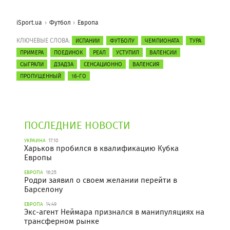
iSport.ua
Футбол
Европа
КЛЮЧЕВЫЕ СЛОВА:
ИСПАНИИ
ФУТБОЛУ
ЧЕМПИОНАТА
ТУРА
ПРИМЕРА
ПОЕДИНОК
РЕАЛ
УСТУПИЛ
ВАЛЕНСИИ
СЫГРАЛИ
ДЗАДЗА
СЕНСАЦИОННО
ВАЛЕНСИЯ
ПРОПУЩЕННЫЙ
16-ГО
ПОСЛЕДНИЕ НОВОСТИ
УКРАИНА
17:10
Харьков пробился в квалификацию Кубка
Европы
ЕВРОПА
16:25
Родри заявил о своем желании перейти в
Барселону
ЕВРОПА
14:49
Экс-агент Неймара признался в манипуляциях на
трансферном рынке