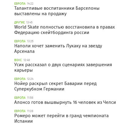
ЕВРОПА
14:22
Талантливые воспитанники Барселоны
выставлены на продажу
ДРУГИЕ
13:45
World Skate полностью восстановила в правах
Федерацию скейтбординга россии
ЕВРОПА
13:25
Наполи хочет заменить Лукаку на звезду
Арсенала
БОКС
12:48
Усик рассказал о двух сценариях завершения
карьеры
ЕВРОПА
12:24
Нойер раскрыл секрет Баварии перед
Суперкубком Германии
ЕВРОПА
11:58
Алонсо готов вышвырнуть 16 человек из Челси
ЕВРОПА
11:28
Ромеро может перейти в гранд чемпионата
Испании