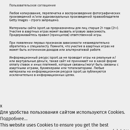
Пользовательское соглашение
Любое копирование, перепечатка и воспроизведение фотографических
произведений и/или аудиовизуальных произведений правообладателя
Getty Images - строго запрещено.
Материалы сайта isport.ua предназначены для лиц старше 21 года (21+).
Участие в азартных играх может вызвать игровую зависимость.
Придерживайтесь правил (принципов) ответственной игры.
При появлении первых признаков зависимости незамедлительно
обратитесь к специалисту. Помните, что участие в азартных играх не
может быть источником доходов или альтернативой работе.
Информационный ресурс isport.ua не проводит игры на реальные и/
или виртуальные деньги, также сайт не принимает ни в какой форме
oплaту ставок и иных платежей, которые связаны/могут быть связаны c
азартными игрaми, букмекерами или тотализаторами. Любые
материалы на информационном ресурсе isport.ua публикуютcя
исключительно в информационных целях.
x
Для удобства пользования сайтом используются Cookies.
Подробнее...
This website uses Cookies to ensure you get the best