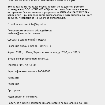
iSport.ua - оперативные и объективные новости спорта.
Все права на материалы, опубликованные на данном ресурсе,
принадлежат ООО «САНЛАЙТ МЕДИА». Какое-либо использование
материалов без письменного разрешения ООО «САНЛАЙТ МЕДИА»
запрещено. При правомерном использовании материалов с данного
ресурса, гиперссылка на iSport.ua обязательна.
E-mail редакции:
info@isport.ua
По вопросам рекламы обращайтесь:
reklama@mediadim.com.ua
Субъект в сфере онлайн-медиа
Название онлайн-медиа - «ISPORT»
Адрес: 02091, г. Киев, Харьковское шоссе, д. 172-Б, оф. 208/1
E-mail: sunlight@mediadim.com.ua
Телефон: 044-205-43-00
Идентификатор медиа - R40-06065
Контакты
Редакция
Про проект
Редакционная политика
Политика в сфере конфиденциальности и персональных данных