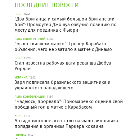
ПОСЛЕДНИЕ НОВОСТИ
БОКС
14:41
"Два британца и самый большой британский
бой": Промоутер Джошуа озвучил позицию по
месту для поединка с Фьюри
ЛИГА КОНФЕРЕНЦИЙ
13:59
"Было слишком жарко": Тренер Карабаха
объяснил, чего не хватило в матче с Динамо
БОКС
13:28
Стал известна рабочая дата реванша Дюбуа -
Уордли
УКРАИНА
12:42
Заря подписала бразильского защитника и
украинского нападающего
ЛИГА КОНФЕРЕНЦИЙ
11:59
"Надеюсь, прорвало": Пономаренко оценил свой
победный гол в матче с Карабахом
БОКС
11:31
Антидопинговое агентство назвало виновника
попадания в организм Паркера кокаина
ЕВРОПА
10:43