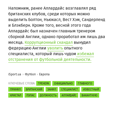
Напомним, ранее Аллардайс возглавлял ряд
британских клубов, среди которых можно
выделить Болтон, Ньюкасл, Вест Хэм, Сандерленд
и Блэкберн. Кроме того, весной этого года
Аллардайс был назначен главным тренером
сборной Англии, однако проработал им лишь два
месяца.
Коррупционный скандал
вынудил
федерацию Англии
уволить
опытного
специалиста, который лишь чудом
избежал
отстранения от футбольной деятельности.
iSport.ua
Футбол
Европа
КЛЮЧЕВЫЕ СЛОВА:
ТРЕНЕРА
ОФИЦИАЛЬНО
ГЛАВНОГО
ПРИНЯЛ
БРИТАНСКИЙ
ЗАНЯЛ
СПЕЦИАЛИСТ
ИЗВЕСТНЫЙ
КРИСТАЛ
ПЭЛАС
ДОЛЖНОСТЬ
АЛЛАРДАЙС
ВАКАНТНУЮ