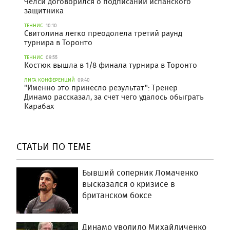
Челси договорился о подписании испанского
защитника
ТЕННИС
10:10
Свитолина легко преодолела третий раунд
турнира в Торонто
ТЕННИС
09:55
Костюк вышла в 1/8 финала турнира в Торонто
ЛИГА КОНФЕРЕНЦИЙ
09:40
"Именно это принесло результат": Тренер
Динамо рассказал, за счет чего удалось обыграть
Карабах
СТАТЬИ ПО ТЕМЕ
Бывший соперник Ломаченко
высказался о кризисе в
британском боксе
Динамо уволило Михайличенко