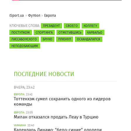
iSport.ua
Футбол
Европа
КЛЮЧЕВЫЕ СЛОВА:
ПРЕЗИДЕНТ
СВОЕГО
КОЛЛЕГУ
ПОСТУПКОМ
СПОРТИНГА
ОТМЕТИВШИСЬ
КАРВАЛЬО
ЛИССАБОНСКОГО
БРУНО
ПЛЮНУЛ
ОСКАНДАЛИЛСЯ
НЕПОДОБАЮЩИМ
ПОСЛЕДНИЕ НОВОСТИ
ВЧЕРА, 23:42
ЕВРОПА
23:42
Тоттенхэм сумел сохранить одного из лидеров
команды
ЕВРОПА
23:05
Милан отказался продать Леау в Турцию
УКРАИНА
22:40
Календарь Динамо: "бело-синие" одолели