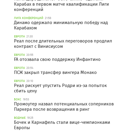
Карабах в первом матче квалификации Лиги
конференций
ЛИГА КОНФЕРЕНЦИЙ
21:58
Динамо одержало минимальную победу над
Карабахом
ЕВРОПА
21:30
Реал после длительных переговоров продлил
контракт с Винисиусом
ЕВРОПА
20:55
FA отозвала свою поддержку Инфантино
ЕВРОПА
20:54
ПСЖ закрыл трансфер вингера Монако
ЕВРОПА
20:10
Реал рискует упустить Родри из-за попыток
сбить цену
БОКС
19:53
Промоутер назвал потенциальных соперников
Паркера после возвращения в ринг
ВОДНЫЕ
19:25
Бочек и Карнафель стали вице-чемпионками
Европы