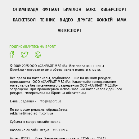
ОЛИМПИАДА
ФУТБОЛ
БИАТЛОН
БОКС
КИБЕРСПОРТ
БАСКЕТБОЛ
ТЕННИС
ВИДЕО
ДРУГИЕ
ХОККЕЙ
ММА
АВТОСПОРТ
ПОДПИСЫВАЙТЕСЬ НА ISPORT
© 2009-2025 ООО «САНЛАЙТ МЕДИА». Все права защищены.
iSport.ua - оперативные и объективные новости спорта.
Все права на материалы, опубликованные на данном ресурсе,
принадлежат ООО «САНЛАЙТ МЕДИА». Какое-либо использование
материалов без письменного разрешения ООО «САНЛАЙТ МЕДИА»
запрещено. При правомерном использовании материалов с данного
ресурса, гиперссылка на iSport.ua обязательна.
E-mail редакции:
info@isport.ua
По вопросам рекламы обращайтесь:
reklama@mediadim.com.ua
Субъект в сфере онлайн-медиа
Название онлайн-медиа - «ISPORT»
Адрес: 02091, г. Киев, Харьковское шоссе, д. 172-Б, оф. 208/1